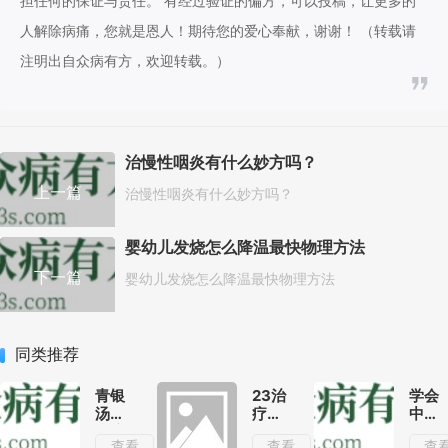
担任何的保证与责任。 有经过验证的偏方，可以投稿，让更多的
人解除病痛，您就是恩人！期待您的爱心奉献，谢谢！ （转载请
注明出自众病有方，欢迎转载。）
治慢性咽炎有什么妙方吗？
上一篇
治慢性咽炎有什么妙方吗？
婴幼儿发烧怎么降温最快物理方法
下一篇
婴幼儿发烧怎么降温最快物理方法
同类推荐
青银
23治
学会
汤治
疗咯
中药
疗流
血的
的6
查看
查看
查