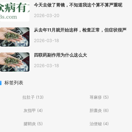
今天去做了胃镜，不知道我这个算不算严重呢
2026-03-20
从去年11月就开始这样，检查正常，但症状很严
重，胃镜只是轻微的胃炎，胃不疼，但是一直有
食物发酵气体的难受感，打出来就好一些，还一
2026-03-18
直打空嗝，各种药吃了都没效果
四联药副作用为什么这么大
2026-03-18
标签列表
拉肚子
(13)
荨麻疹
(5)
灰指甲
(4)
胆囊炎
(6)
腱鞘炎
(5)
治便秘
(4)