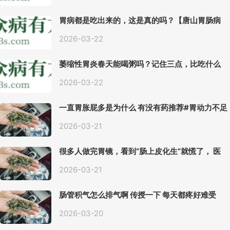
胃病都是吃出来的，这是真的吗？【唐山胃肠病
医院】
2026-03-22
萎缩性胃炎春天能喝粥吗？记住三点，比吃什么
药都强。
2026-03-22
一直胃胀屁多是为什么 有没有药推荐#胃动力不足
2026-03-21
很多人做完胃镜，看到“肠上皮化生”就慌了， 医
生说得轻，自己上网查又吓睡不着，到底严不严
重？
2026-03-21
肠管积气怎么排气啊 传授一下 每天都疼好难受
2026-03-20