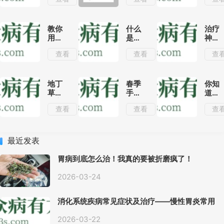
行性
妙方
种配
感冒
伍关
效果
系，
分析
你也
教你
什么
治疗
是半
用苦
是血
神经
个中
参泡
满草?
性皮
查看
查看
查
医！
酒喝
了解
炎有
不仅
血满
什么
有消
草的
偏方
炎镇
这几
地丁
春季
你知
痛的
种搭
草是
手脚
道有
功效,
配用
北方
冰凉
利于
查看
查看
查
还能
法对
常见
是什
脑的
治疗
人体
的天
么原
中药
多种
有很
然解
因?学
吗？
人体
好的
毒药,
会这
最近发表
常见
消肿
若被
几个
的疾
作用!
蛇虫
小妙
胃病到底怎么治！我真的要被折磨疯了！
病呢!
咬伤
招能
可外
快速
2026-03-24
敷解
调理!
毒!
消化系统疾病常见症状及治疗——慢性胃炎常用
中医治疗方案
2026-03-22