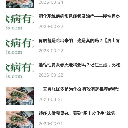
2026-03-24
消化系统疾病常见症状及治疗——慢性胃炎
常用中医治疗方案
2026-03-22
胃病都是吃出来的，这是真的吗？【唐山胃
肠病医院】
2026-03-22
萎缩性胃炎春天能喝粥吗？记住三点，比吃
什么药都强。
2026-03-22
一直胃胀屁多是为什么 有没有药推荐#胃动
力不足
2026-03-21
很多人做完胃镜，看到“肠上皮化生”就慌
了， 医生说得轻，自己上网查又吓睡不着，
到底严不严重？
2026-03-21