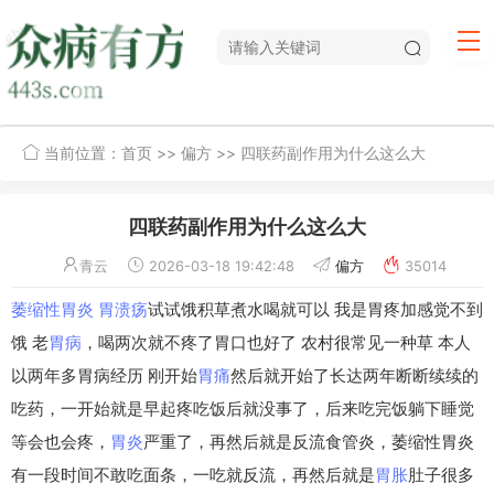
当前位置：
首页
>>
偏方
>> 四联药副作用为什么这么大
四联药副作用为什么这么大
青云
2026-03-18 19:42:48
偏方
35014
萎缩性胃炎
胃溃疡
试试饿积草煮水喝就可以 我是胃疼加感觉不到
饿 老
胃病
，喝两次就不疼了胃口也好了 农村很常见一种草 本人
以两年多胃病经历 刚开始
胃痛
然后就开始了长达两年断断续续的
吃药，一开始就是早起疼吃饭后就没事了，后来吃完饭躺下睡觉
等会也会疼，
胃炎
严重了，再然后就是反流食管炎，萎缩性胃炎
有一段时间不敢吃面条，一吃就反流，再然后就是
胃胀
肚子很多