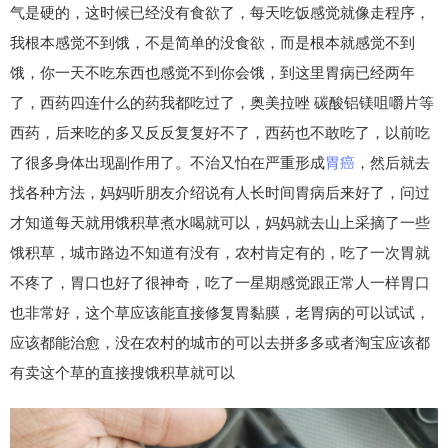
气是硬的，这时候已经没有食欲了，每天吃饭感觉就像走程序，
我根本感觉不到饿，不是简单的没食欲，而是根本就感觉不到
饿，你一天不吃东西也感觉不到你会饿，到这里胃病已经两年
了，西药四连什么的药我都吃过了，奥美拉唑 碳酸铝镁咀嚼片等
西药，后来吃的多又反反复复好不了，西药也不敢吃了，以前吃
了很多身体出现副作用了。不治又怕在严重形成
胃癌
，然后就去
找各种方法，妈妈听朋友介绍说有人长时间胃病后来好了，问过
才知道每天就用饿积草煮水喝就可以，妈妈就去山上采摘了一些
饿积草，城市路边不知道有没有，农村肯定有的，吃了一次胃就
不疼了，胃口也好了很神奇，吃了一星期感觉跟正常人一样胃口
也非常好，这个草应该能直接修复胃黏膜，老胃病的可以试试，
应该都能治愈，没在农村的城市的可以去拼多多或者淘宝应该都
有卖这个草的直接搜饿积草就可以