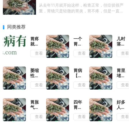
下一篇
从去年11月就开始这样，检查正常，但症状很严
重，胃镜只是轻微的胃炎，胃不疼，但是一直有
食物发酵气体的难受感，打出来就好一些，还一
直打空嗝，各种药吃了都没效果
同类推荐
胃疼
一个
儿时
就是
胃
落下
情绪
病。
的胃
查看
查看
查
病！
直接
病，
不同
把我
总是
疼法
变成
打
对应
了废
嗝，
萎缩
胃病
胃里
不同
人
胃胀
性胃
【预
堵的
问题
胃
炎总
防
难受
查看
查看
查
酸，
反
篇】
感觉
有没
复，
和
胀气
有好
不要
【治
缓解
的治
乱用
疗
的食
胃胀
四年
好多
疗推
药。
篇】
物
气怎
胃病
人反
荐
核心
老胃
么
养护
复胃
查看
查看
查
是改
病必
办？
录｜
病和
善胃
看
一个
四个
肠炎
黏膜
神奇
月，
都5