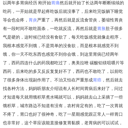
以两年多胃病经历 刚开始
胃痛
然后就开始了长达两年断断续续的
吃药，一开始就是早起疼吃饭后就没事了，后来吃完饭躺下睡觉
等会也会疼，
胃炎
严重了，再然后就是反流食管炎，萎缩性胃炎
有一段时间不敢吃面条，一吃就反流，再然后就是
胃胀
肚子很多
气是硬的，这时候已经没有食欲了，每天吃饭感觉就像走程序，
我根本感觉不到饿，不是简单的没食欲，而是根本就感觉不到
饿，你一天不吃东西也感觉不到你会饿，到这里胃病已经两年
了，西药四连什么的药我都吃过了，奥美拉唑 碳酸铝镁咀嚼片等
西药，后来吃的多又反反复复好不了，西药也不敢吃了，以前吃
了很多身体出现副作用了。不治又怕在严重形成
胃癌
，然后就去
找各种方法，妈妈听朋友介绍说有人长时间胃病后来好了，问过
才知道每天就用饿积草煮水喝就可以，妈妈就去山上采摘了一些
饿积草，城市路边不知道有没有，农村肯定有的，吃了一次胃就
不疼了，胃口也好了很神奇，吃了一星期感觉跟正常人一样胃口
也非常好，这个草应该能直接修复胃黏膜，老胃病的可以试试，