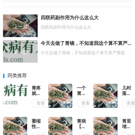
四联药副作用为什么这么大
上一篇
四联药副作用为什么这么大
今天去做了胃镜，不知道我这个算不算严重呢
下一篇
今天去做了胃镜，不知道我这个算不算严重呢
同类推荐
胃疼
一个
儿时
就是
胃
落下
情绪
病。
的胃
查看
查看
查
病！
直接
病，
不同
把我
总是
疼法
变成
打
对应
了废
嗝，
萎缩
胃病
胃里
不同
人
胃胀
性胃
【预
堵的
问题
胃
炎总
防
难受