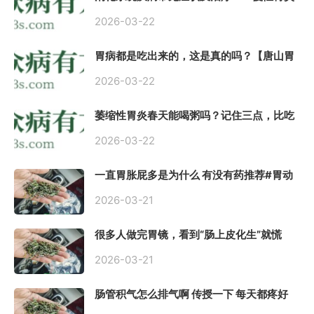
常用中医治疗方案
2026-03-22
胃病都是吃出来的，这是真的吗？【唐山胃
肠病医院】
2026-03-22
萎缩性胃炎春天能喝粥吗？记住三点，比吃
什么药都强。
2026-03-22
一直胃胀屁多是为什么 有没有药推荐#胃动
力不足
2026-03-21
很多人做完胃镜，看到“肠上皮化生”就慌
了， 医生说得轻，自己上网查又吓睡不着，
到底严不严重？
2026-03-21
肠管积气怎么排气啊 传授一下 每天都疼好
难受