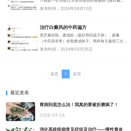
17相爱一生河南22天前用现在的青核桃气擦白癜风
○应该可以吴桂珍59780∞四川11天前回复相爱一
发布时间：2024年09月12日
生：清核桃仁吗...
治疗白癜风的中药偏方
黑芝麻炒熟，磨成粉（最好用药捻子擀），蒺藜
（中药房有售）炒熟磨成粉子。两样每天服用三次
治疗白癜风有特效。（发病初期坚持服用效果更
发布时间：2024年03月25日
好。)会芳湖北1天前: o老百姓...
首页
1
末页
最近发表
胃病到底怎么治！我真的要被折磨疯了！
2026-03-24
消化系统疾病常见症状及治疗——慢性胃炎