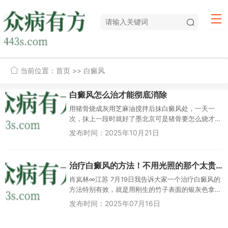
当前位置：
首页
>> 白癜风
白癜风怎么治才能彻底消除
用猪骨烧成灰用芝麻油搅拌后抹白癜风处，一天一
次，抹上一段时就好了墨北京可是猪骨要怎么烧才
能成灰静水深流 广东回复墨：炭荣 江苏要是这个有
发布时间：2025年10月21日
用，那要治好好多人纯手工...
治疗白癜风的方法！不用光照的那个太贵了
肖岚林∞江苏 7月19日我告诉大家一个治疗白癜风的
方法特别有效，就是用刚生的竹子表面的银灰色拿
来调试香油，浸泡三个月以后，每天擦三次，很快
发布时间：2025年07月16日
就见效。我自己有十多年...