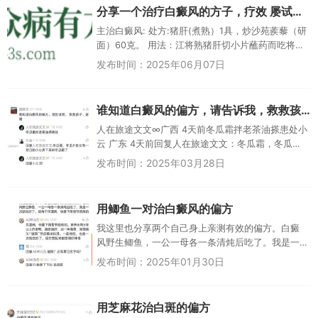
分享一个治疗白癜风的方子，疗效 屡试屡验
主治白癜风: 处方:猪肝(煮熟）1具，炒沙苑蒺藜（研
面）60克。 用法：江将熟猪肝切小片蘸药而吃将，
一日服完。轻...
发布时间：2025年06月07日
谁知道白癜风的偏方，请告诉我，救救孩子，谢谢
人在旅途文文∞广西 4天前冬瓜霜拌老茶油搽患处小
云 广东 4天前回复人在旅途文文：冬瓜霜，冬瓜外
皮长有一层白粉小心弄下来叫冬瓜霜了人在旅途文
发布时间：2025年03月28日
文∞广西4天前回复小...
用鲫鱼一对治白癜风的偏方
我这里也分享两个自己身上亲测有效的偏方。白癜
风野生鲫鱼，一公一母各一条清炖后吃了。我是一
次就吃好了。还有个风湿病，快要下雨骨节就疼的
发布时间：2025年01月30日
A0林元在∞浙江 5天前10...
用芝麻花治白斑的偏方