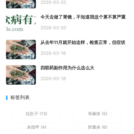
2026-03-20
今天去做了胃镜，不知道我这个算不算严重
呢
2026-03-20
从去年11月就开始这样，检查正常，但症状
很严重，胃镜只是轻微的胃炎，胃不疼，但
是一直有食物发酵气体的难受感，打出来就
2026-03-18
好一些，还一直打空嗝，各种药吃了都没效
果
四联药副作用为什么这么大
2026-03-18
标签列表
拉肚子
(13)
荨麻疹
(5)
灰指甲
(4)
胆囊炎
(6)