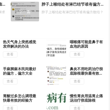
一喝酒牙龈就发炎该怎么办？苦恼求解求方法
脖子上喉结处有淋巴结节谁有偏方散结？
下一篇
解求
脖子上喉结处有淋巴结节谁有偏方散结？
热天气身上突然感觉
咽喉痛可能是鼻子有
发痒解决的办法
血泡的原因
查看
查看
手麻脚麻木民间最好
鼻炎不用吃药治疗彻
的偏方，偏方大全
底除根最快最有效的
方法
查看
查看
胃酸过多怎么调理最
慢性胃炎用温胃止痛
快最有效的经验方
汤治疗彻底除根
查看
查看