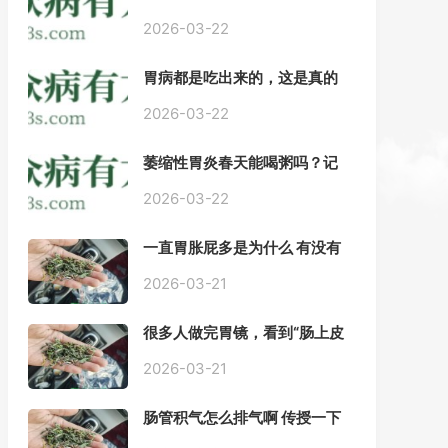
——慢性胃炎常用中医治疗方
案
2026-03-22
胃病都是吃出来的，这是真的
吗？【唐山胃肠病医院】
2026-03-22
萎缩性胃炎春天能喝粥吗？记
住三点，比吃什么药都强。
2026-03-22
一直胃胀屁多是为什么 有没有
药推荐#胃动力不足
2026-03-21
很多人做完胃镜，看到“肠上皮
化生”就慌了， 医生说得轻，自
己上网查又吓睡不着，到底严
2026-03-21
不严重？
肠管积气怎么排气啊 传授一下
每天都疼好难受