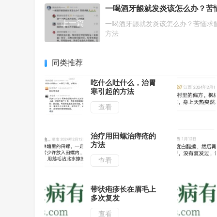
上一篇
一喝酒牙龈就发炎该怎么办？苦恼求
方法
同类推荐
吃什么吐什么，治胃
寒引起的方法
查看
治疗用田螺治痔疮的
方法
查看
带状疱疹长在眉毛上
多次复发
查看