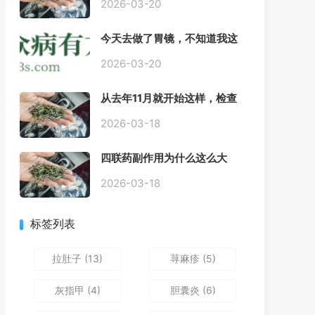
2026-03-20
今天去做了胃镜，不知道我这
个算不算严重呢
2026-03-20
从去年11月就开始这样，检查
正常，但症状很严重，胃镜只
是轻微的胃炎，胃不疼，但是
2026-03-18
一直有食物发酵气体的难受
感，打出来就好一些，还一直
四联药副作用为什么这么大
打空嗝，各种药吃了都没效果
2026-03-18
标签列表
拉肚子
(13)
荨麻疹
(5)
灰指甲
(4)
胆囊炎
(6)