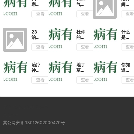
寒、
气汤
阑尾
风热
治疗
炎妙
查看
查看
查
之邪
脑膜
方
外袭
炎的
为
效果
患，
分析
23
杜仲
什么
引起
治疗
的功
是血
的感
咯血
效与
满
查看
查看
查
冒
的妙
作用
草?
方
有哪
了解
些?
血满
推荐
草的
治疗
地丁
你知
3种
这几
神经
草是
道有
杜仲
种搭
性皮
北方
利于
查看
查看
查
的临
配用
炎有
常见
脑的
床用
法对
什么
的天
中药
法治
人体
偏方
然解
吗？
疗肾
有很
毒
虚腰
好的
药,
冀ICP备2026001954号
痛有
消肿
若被
很好
作
蛇虫
网站地图
的疗
用!
咬伤
冀公网安备 13012602000479号
效
可外
敷解