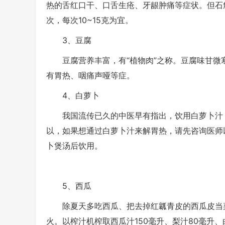
热的舌红口干、口舌生疮、牙龈肿痛等症状。但石
次，每次10~15克为宜。
3、豆腐
豆腐营养丰富，有“植物肉”之称。豆腐味甘微
有胃热、咽痛声哑等症。
4、白萝卜
我国流传已久的中医早有指出，饮用白萝卜汁，
以，如果想通过白萝卜汁来解胃热，请先咨询医师
卜煲汤后饮用。
5、西瓜
除夏天多吃西瓜、把去掉红瓤青皮的西瓜皮当菜
火。以榨汁机榨取西瓜汁150毫升、梨汁80毫升、