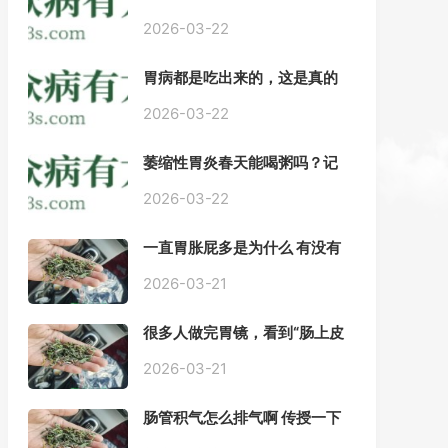
——慢性胃炎常用中医治疗方
案
2026-03-22
胃病都是吃出来的，这是真的
吗？【唐山胃肠病医院】
2026-03-22
萎缩性胃炎春天能喝粥吗？记
住三点，比吃什么药都强。
2026-03-22
一直胃胀屁多是为什么 有没有
药推荐#胃动力不足
2026-03-21
很多人做完胃镜，看到“肠上皮
化生”就慌了， 医生说得轻，自
己上网查又吓睡不着，到底严
2026-03-21
不严重？
肠管积气怎么排气啊 传授一下
每天都疼好难受