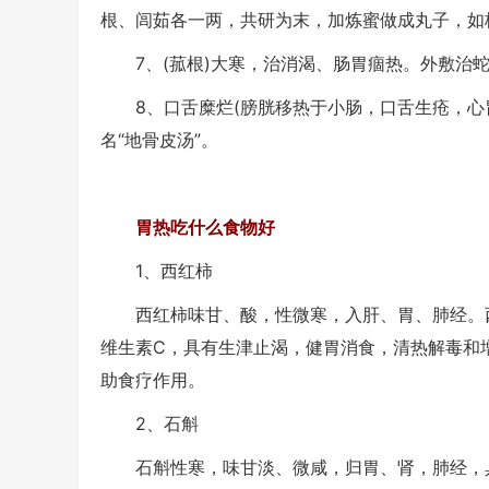
根、闾茹各一两，共研为末，加炼蜜做成丸子，如
7、(菰根)大寒，治消渴、肠胃痼热。外敷治
8、口舌糜烂(膀胱移热于小肠，口舌生疮，心胃
名“地骨皮汤”。
胃热吃什么食物好
1、西红柿
西红柿味甘、酸，性微寒，入肝、胃、肺经。西
维生素C，具有生津止渴，健胃消食，清热解毒和
助食疗作用。
2、石斛
石斛性寒，味甘淡、微咸，归胃、肾，肺经，具