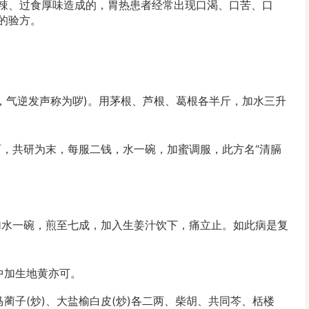
辣、过食厚味造成的，胃热患者经常出现口渴、
口苦
、
口
的验方。
气逆发声称为哕)。用茅根、芦根、葛根各半斤，加水三升
，共研为末，每服二钱，水一碗，加蜜调服，此方名“清膈
水一碗，煎至七成，加入生姜汁饮下，痛立止。如此病是复
加生地黄亦可。
子(炒)、大盐榆白皮(炒)各二两、柴胡、共同芩、栝楼