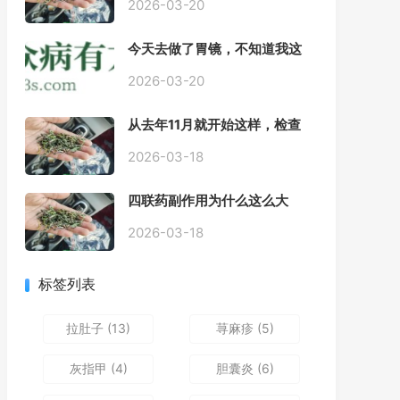
2026-03-20
今天去做了胃镜，不知道我这
个算不算严重呢
2026-03-20
从去年11月就开始这样，检查
正常，但症状很严重，胃镜只
是轻微的胃炎，胃不疼，但是
2026-03-18
一直有食物发酵气体的难受
感，打出来就好一些，还一直
四联药副作用为什么这么大
打空嗝，各种药吃了都没效果
2026-03-18
标签列表
拉肚子
(13)
荨麻疹
(5)
灰指甲
(4)
胆囊炎
(6)