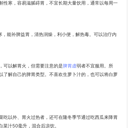
斛性寒，容易滋腻碍胃，不宜长期大量饮用，通常以每周一
寒，能补脾益胃，清热润燥，利小便，解热毒。可以治疗内
可以解胃火，但需要注意的是
脾胃虚
弱者不宜服用。所
以了解自己的脾胃类型。不喜欢生萝卜汁的，也可以将白萝
吃以外、胃火过热者，还可在隆冬季节通过吃西瓜来降胃
白菜汁50毫升，混合后凉饮。