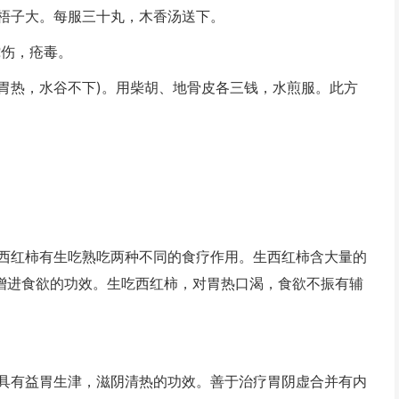
梧子大。每服三十丸，木香汤送下。
蛇伤，疮毒。
热，水谷不下)。用柴胡、地骨皮各三钱，水煎服。此方
红柿有生吃熟吃两种不同的食疗作用。生西红柿含大量的
增进食欲的功效。生吃西红柿，对胃热口渴，食欲不振有辅
有益胃生津，滋阴清热的功效。善于治疗胃阴虚合并有内