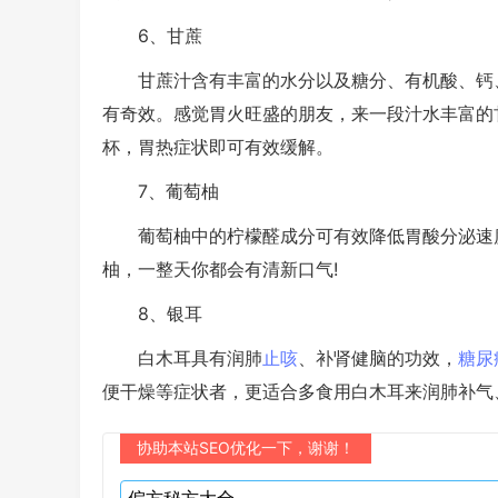
6、甘蔗
甘蔗汁含有丰富的水分以及糖分、有机酸、钙、
有奇效。感觉胃火旺盛的朋友，来一段汁水丰富的
杯，胃热症状即可有效缓解。
7、葡萄柚
葡萄柚中的柠檬醛成分可有效降低胃酸分泌速度
柚，一整天你都会有清新口气!
8、银耳
白木耳具有润肺
止咳
、补肾健脑的功效，
糖尿
便干燥等症状者，更适合多食用白木耳来润肺补气
协助本站SEO优化一下，谢谢！