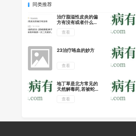
同类推荐
治疗脂溢性皮炎的偏
方有没有或者什么要
好用
查看
23治疗咯血的妙方
查看
地丁草是北方常见的
天然解毒药,若被蛇
虫咬伤可外敷解毒!
查看
冀ICP备2026001954号