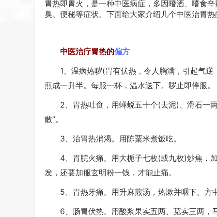
胃热即胃火，是一种中医病症，多因嗜酒、嗜食辛
臭
、
便秘
等症状。下面给大家介绍几个中医治胃热
中医治疗胃热的
偏方
1、温病热哕(胃有伏热，令人胸满，引起气逆，
煎成一升半。每服一杯，温水送下。哕止即停服。
2、胃热吐食，用蝉蜕五十个(去泥)、滑石一两
散”。
3、治胃热消渴。用陈粟米煮饭吃。
4、胃脘火痛。用大栀子七枚(或九枚)炒焦，加
发，还要加服玄明粉一钱，才能止痛。
5、胃热牙痛。用升麻煎汤，热漱并咽下。方中
6、肠胃伏热。用酸浆果实五两、苋实三两，马蔺