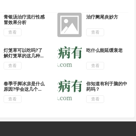
青银汤治疗流行性感
治疗阑尾炎妙方
冒效果分析
查看
查看
灯笼草可以吃吗?了
吃什么能延缓衰老
解灯笼草的这几种药
用方法可治疗多种疾
查看
查看
病!
春季手脚冰凉是什么
你知道有利于脑的中
原因?学会这几个小
药吗？
妙招能快速调理!
查看
查看