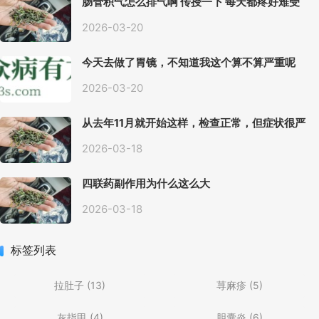
肠管积气怎么排气啊 传授一下 每天都疼好难受
2026-03-20
今天去做了胃镜，不知道我这个算不算严重呢
2026-03-20
从去年11月就开始这样，检查正常，但症状很严
重，胃镜只是轻微的胃炎，胃不疼，但是一直有
食物发酵气体的难受感，打出来就好一些，还一
2026-03-18
直打空嗝，各种药吃了都没效果
四联药副作用为什么这么大
2026-03-18
标签列表
拉肚子
(13)
荨麻疹
(5)
灰指甲
(4)
胆囊炎
(6)