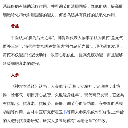
系统疾病有辅助治疗作用。并可调节血清胆固醇，降低血糖，提高肝
细胞转化和代谢胆固醇的能力。何首乌还具有良好的抗氧化作用。
黄芪
中医认为“脾为后天之本”。脾胃派代表人物李杲认为黄芪“益元气
而补三焦”，清代的黄宫绣称黄芪为“补气诸药之最”。现代研究发现，
黄芪不仅能扩张冠状动脉，改善心肌供血，提高免疫功能，而且能够
延缓细胞衰老的进程。
人参
《神农本草经》认为，人参能“补五脏，安精神，定魂魄，止惊
悸，除邪气，明目开心益智。久服轻身延年”。现代研究发现，它还具
有抗氧化、抗衰老、抗疲劳、保肝、调节心血管功能、兴奋造血系统
功能等作用。吉林中医研究所霍玉
书
等用人参果皂甙对50岁以上年龄
的人进行抗衰老研究，证实人参果皂甙有“返老还童”的功效。