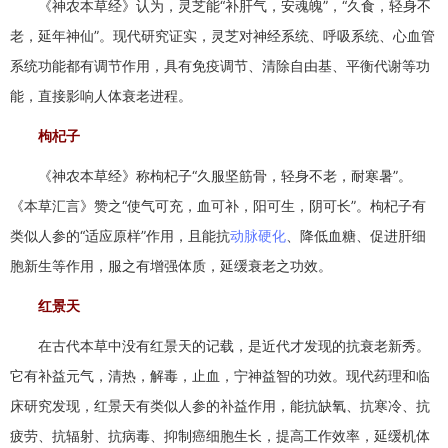
《神农本草经》认为，灵芝能“补肝气，安魂魄”，“久食，轻身不
老，延年神仙”。现代研究证实，灵芝对神经系统、呼吸系统、心血管
系统功能都有调节作用，具有免疫调节、清除自由基、平衡代谢等功
能，直接影响人体衰老进程。
枸杞子
《神农本草经》称枸杞子“久服坚筋骨，轻身不老，耐寒暑”。
《本草汇言》赞之“使气可充，血可补，阳可生，阴可长”。枸杞子有
类似人参的“适应原样”作用，且能抗
动脉硬化
、降低血糖、促进肝细
胞新生等作用，服之有增强体质，延缓衰老之功效。
红景天
在古代本草中没有红景天的记载，是近代才发现的抗衰老新秀。
它有补益元气，清热，解毒，止血，宁神益智的功效。现代药理和临
床研究发现，红景天有类似人参的补益作用，能抗缺氧、抗寒冷、抗
疲劳、抗辐射、抗病毒、抑制癌细胞生长，提高工作效率，延缓机体