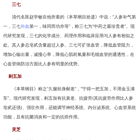
三七
清代名医赵学敏在他所着的《本草纲目拾遗》中说：“人参补气第
一，三七
补血
第一，味同而功亦等”，称三七为“中药之最珍贵者”。现
代研究发现，三七的化学成分、药理作用和临床应用与人参有相似之
处。其人参总皂甙含量超过人参。三七可扩张血管，降低血管阻力，
增加心输出量，减慢心率，降低心肌耗氧量和毛细血管的通透性，在
心血管病防治方面比人参有明显的优势。
剌五加
《本草纲目》称之“久服轻身耐老”，“宁得一把五加，不用金玉满
车”。现代研究发现，剌五加有抗衰老、抗疲劳(其抗疲劳作用比人参
皂甙还强)、强壮作用，还能调节神经系统、内分泌系统、心血管系统
功能，且有抗菌消炎和一定的抗癌作用。
灵芝