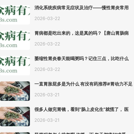
消化系统疾病常见症状及治疗——慢性胃炎常用
中医治疗方案
2026-03-22
胃病都是吃出来的，这是真的吗？【唐山胃肠病
医院】
2026-03-22
萎缩性胃炎春天能喝粥吗？记住三点，比吃什么
药都强。
2026-03-22
一直胃胀屁多是为什么 有没有药推荐#胃动力不足
2026-03-21
很多人做完胃镜，看到“肠上皮化生”就慌了， 医
生说得轻，自己上网查又吓睡不着，到底严不严
重？
2026-03-21