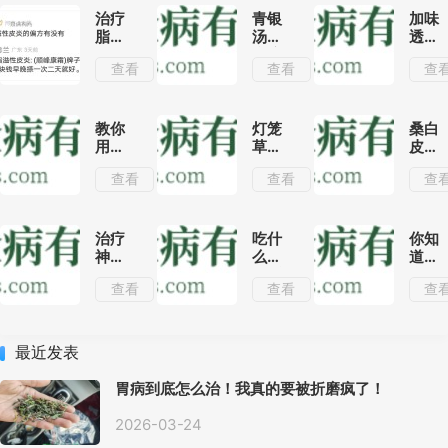
治疗
青银
加味
脂溢
汤治
透邪
性皮
疗流
汤治
查看
查看
查
炎的
行性
疗麻
偏方
感冒
疹的
有没
效果
效果
有或
分析
分析
教你
灯笼
桑白
者什
用苦
草可
皮的
么要
参泡
以吃
功效
查看
查看
查
好用
酒喝
吗?了
与作
不仅
解灯
用|用
有消
笼草
桑白
炎镇
的这
皮搭
治疗
吃什
你知
痛的
几种
配这
神经
么能
道有
功效,
药用
几种
性皮
延缓
利于
查看
查看
查
还能
方法
中药
炎有
衰老
脑的
治疗
可治
清热
什么
中药
多种
疗多
利水
偏方
吗？
人体
种疾
效果
最近发表
常见
病!
明显!
的疾
胃病到底怎么治！我真的要被折磨疯了！
病呢!
2026-03-24