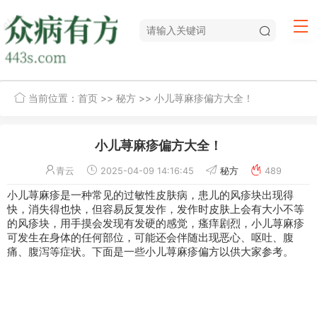
当前位置：
首页
>>
秘方
>> 小儿荨麻疹偏方大全！
小儿荨麻疹偏方大全！
青云
2025-04-09 14:16:45
秘方
489
小儿
荨麻疹
是一种常见的过敏性
皮肤病
，患儿的风疹块出现得
快，消失得也快，但容易反复发作，发作时皮肤上会有大小不等
的风疹块，用手摸会发现有发硬的感觉，瘙痒剧烈，小儿荨麻疹
可发生在身体的任何部位，可能还会伴随出现恶心、
呕吐
、腹
痛、腹泻等症状。下面是一些小儿荨麻疹
偏方
以供大家参考。