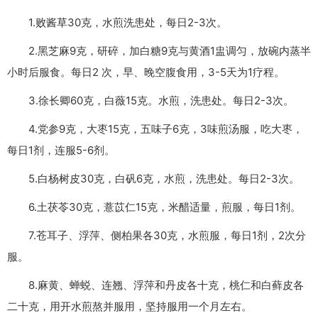
1.败酱草30克，水煎洗患处，每日2-3次。
2.黑芝麻9克，研碎，加白糖9克与黄酒1盅调匀，放碗内蒸半
小时后服食。每日2 次，早、晚空腹食用，3-5天为1疗程。
3.徐长卿60克，白薇15克。水煎，洗患处。每日2-3次。
4.党参9克，大枣15克，五味子6克，3味煎汤服，吃大枣，
每日1剂，连服5-6剂。
5.白杨树皮30克，白矾6克，水煎，洗患处。每日2-3次。
6.土茯苓30克，薏苡仁15克，米醋适量，煎服，每日1剂。
7.苍耳子、浮萍、侧柏果各30克，水煎服，每日1剂，2次分
服。
8.麻黄、蝉蜕、连翘、浮萍和丹皮各十克，桃仁和白藓皮各
二十克，用开水煎熬并服用，坚持服用一个月左右。