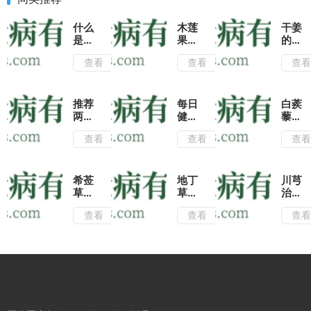
什么
木莲
干姜
是肺
果的
的功
心
功效
效与
查看
查看
查
草?
与作
作
学会
用|
用|
肺心
推荐
干姜
草的
两种
的用
推荐
每日
白蒺
这几
木莲
法良
两种
健
藜的
种用
果的
多,
五爪
康:
功效
查看
查看
查
法治
吃法
除了
风的
学会
与作
疗月
有止
能食
养生
用希
用|
经不
咳消
用以
吃
莶草
白蒺
调有
肿的
外,
法,
治疗
藜搭
希莶
地丁
川芎
很好
功
用来
对治
四肢
配这
草如
草是
治疗
的作
效!
泡脚
疗跌
麻
几种
何鉴
农村
风热
用!
也有
查看
查看
查
打损
木,
中药
别?
常见
头痛
很好
伤有
祛风
有平
中医
的消
有妙
的疗
很好
止痛
肝养
推荐
肿止
招,
效
的疗
效果
肾的
用希
痛
学会
效!
好!
功
莶草
药,
这两
冀ICP备2026001954号
效!
制作
盘点
种方
药丸
地丁
法祛
网站地图
食用
草的
风止