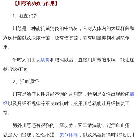
【川芎的功效与作用】
1、抗菌消炎
川芎是一种能抗菌消炎的中药材，它对人体内的大肠杆菌和
痢疾杆菌以及绿脓杆菌，还有伤寒菌，都有明显抑制和消除作
用。
平时人们出现
肠炎
和腹泻以后，直接用川芎煎水喝，能让症
状很快好转。
2、活血调经
川芎是治疗女性月经不调的常用药，特别是女性出现经闭
痛
经
以及月经不规律等不良症状时，服用川芎就能让月经恢复正
常。
另外川芎还有很强的止痛功效，它辛散温能，能活血止痛，
就是人们出现，经络不通，
关节疼痛
，以及风湿骨痛时都能用川