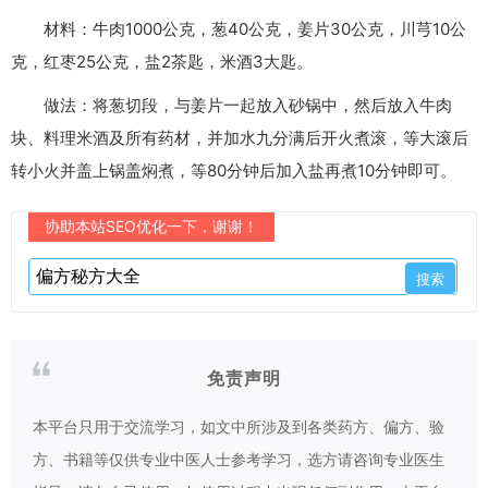
材料：牛肉1000公克，葱40公克，姜片30公克，川芎10公
克，红枣25公克，盐2茶匙，米酒3大匙。
做法：将葱切段，与姜片一起放入砂锅中，然后放入牛肉
块、料理米酒及所有药材，并加水九分满后开火煮滚，等大滚后
转小火并盖上锅盖焖煮，等80分钟后加入盐再煮10分钟即可。
协助本站SEO优化一下，谢谢！
免责声明
本平台只用于交流学习，如文中所涉及到各类药方、偏方、验
方、书籍等仅供专业中医人士参考学习，选方请咨询专业医生