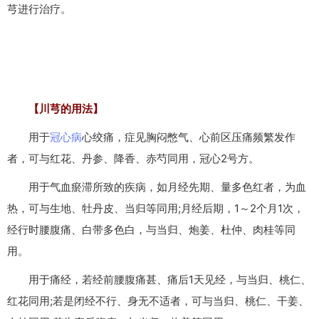
芎进行治疗。
【川芎的用法】
用于
冠心病
心绞痛，症见胸闷憋气、心前区压痛频繁发作
者，可与红花、丹参、降香、赤芍同用，冠心2号方。
用于气血瘀滞所致的疾病，如月经先期、量多色红者，为血
热，可与生地、牡丹皮、当归等同用;月经后期，1～2个月1次，
经行时腰腹痛、白带多色白，与当归、炮姜、杜仲、肉桂等同
用。
用于痛经，若经前腰腹痛甚、痛后1天见经，与当归、桃仁、
红花同用;若是闭经不行、身无不适者，可与当归、桃仁、干姜、