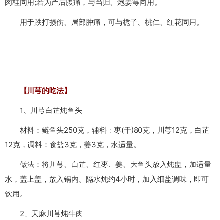
肉桂同用;若为产后腹痛，与当归、炮姜等同用。
用于跌打损伤、局部肿痛，可与栀子、桃仁、红花同用。
【川芎的吃法】
1、川芎白芷炖鱼头
材料：鲢鱼头250克，辅料：枣(干)80克，川芎12克，白芷
12克，调料：食盐3克，姜3克，水适量。
做法：将川芎、白芷、红枣、姜、大鱼头放入炖盅，加适量
水，盖上盖，放入锅内。隔水炖约4小时，加入细盐调味，即可
饮用。
2、天麻川芎炖牛肉