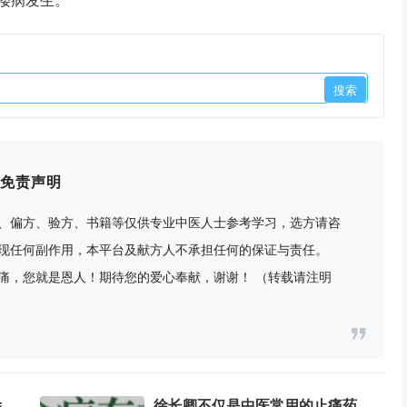
偻病发生。
免责声明
、偏方、验方、书籍等仅供专业中医人士参考学习，选方请咨
现任何副作用，本平台及献方人不承担任何的保证与责任。
痛，您就是恩人！期待您的爱心奉献，谢谢！ （转载请注明
糯稻根的功效与作用有哪些额?除了常见的消肿止痛以外,这几点功效也值得了解
徐长卿不仅是中医常用的止痛药,对晕车晕船也有很好的缓解作用,用法悉知!