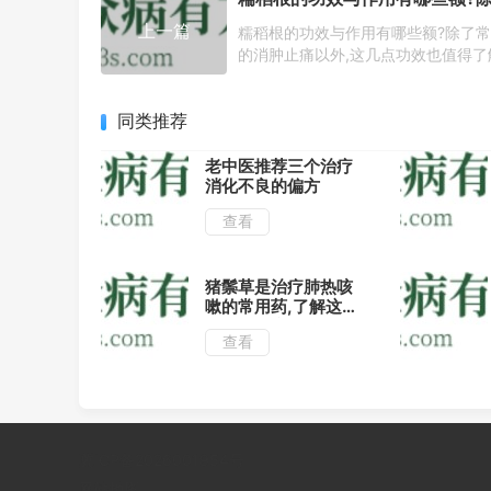
上一篇
糯稻根的功效与作用有哪些额?除了
的消肿止痛以外,这几点功效也值得了
同类推荐
老中医推荐三个治疗
消化不良的偏方
查看
猪鬃草是治疗肺热咳
嗽的常用药,了解这
几种用法疗效好!
查看
冀ICP备2026001954号
网站地图