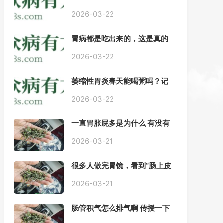
——慢性胃炎常用中医治疗方
案
2026-03-22
胃病都是吃出来的，这是真的
吗？【唐山胃肠病医院】
2026-03-22
萎缩性胃炎春天能喝粥吗？记
住三点，比吃什么药都强。
2026-03-22
一直胃胀屁多是为什么 有没有
药推荐#胃动力不足
2026-03-21
很多人做完胃镜，看到“肠上皮
化生”就慌了， 医生说得轻，自
己上网查又吓睡不着，到底严
2026-03-21
不严重？
肠管积气怎么排气啊 传授一下
每天都疼好难受