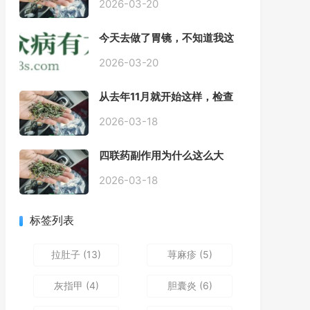
2026-03-20
今天去做了胃镜，不知道我这
个算不算严重呢
2026-03-20
从去年11月就开始这样，检查
正常，但症状很严重，胃镜只
是轻微的胃炎，胃不疼，但是
2026-03-18
一直有食物发酵气体的难受
感，打出来就好一些，还一直
四联药副作用为什么这么大
打空嗝，各种药吃了都没效果
2026-03-18
标签列表
拉肚子
(13)
荨麻疹
(5)
灰指甲
(4)
胆囊炎
(6)