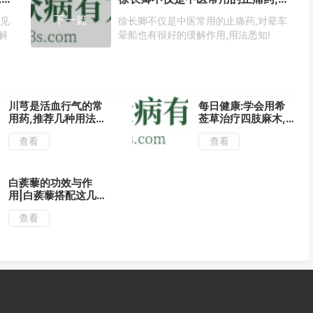
下一篇
常见
徐长卿不仅是中医常用的止痛药,对晕车
解
晕船也有很好的缓解作用,用法悉知!
川芎是活血行气的常
每日健康:学会用希
用药,推荐几种用法
莶草治疗四肢麻木,
专治风湿疼痛!
祛风止痛效果好!
查看
查看
白蒺藜的功效与作
用|白蒺藜搭配这几
种中药有平肝养肾的
查看
功效!