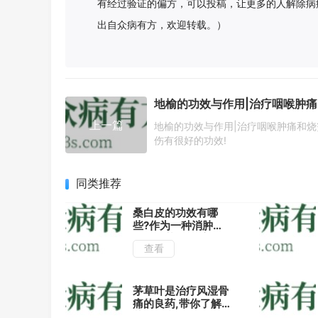
有经过验证的偏方，可以投稿，让更多的人解除病
出自众病有方，欢迎转载。）
地榆
上一篇
地榆的功效与作用|治疗咽喉肿痛和烧
伤有很好的功效!
同类推荐
桑白皮的功效有哪
些?作为一种消肿平
喘的中药,了解它的
查看
这几种用法药效更佳
茅草叶是治疗风湿骨
痛的良药,带你了解
茅草叶煮粥的功效!