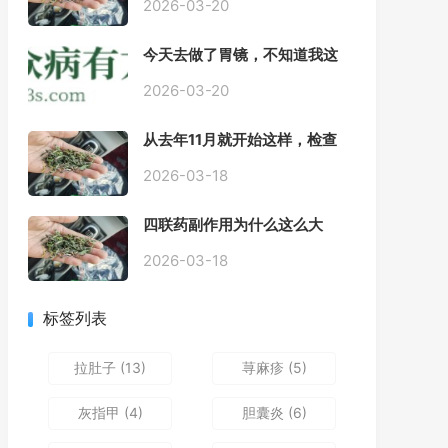
2026-03-20
今天去做了胃镜，不知道我这
个算不算严重呢
2026-03-20
从去年11月就开始这样，检查
正常，但症状很严重，胃镜只
是轻微的胃炎，胃不疼，但是
2026-03-18
一直有食物发酵气体的难受
感，打出来就好一些，还一直
四联药副作用为什么这么大
打空嗝，各种药吃了都没效果
2026-03-18
标签列表
拉肚子
(13)
荨麻疹
(5)
灰指甲
(4)
胆囊炎
(6)