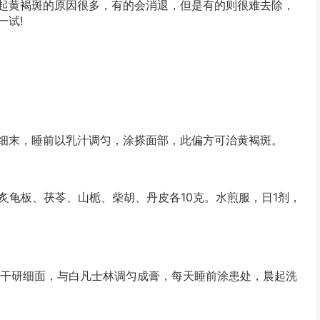
起黄褐斑的原因很多，有的会消退，但是有的则很难去除，
一试!
末，睡前以乳汁调匀，涂搽面部，此偏方可治黄褐斑。
龟板、茯苓、山栀、柴胡、丹皮各10克。水煎服，日1剂，
干研细面，与白凡士林调匀成膏，每天睡前涂患处，晨起洗