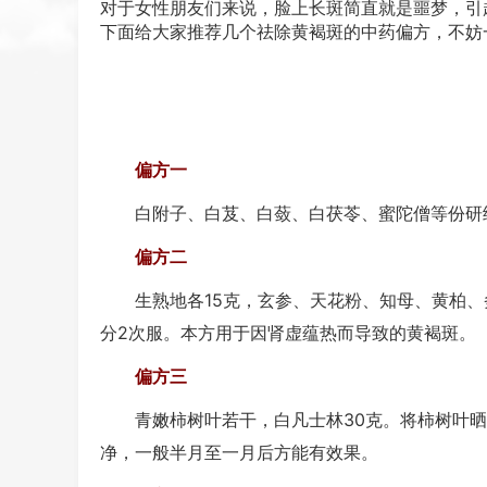
对于女性朋友们来说，脸上长斑简直就是噩梦，引
下面给大家推荐几个祛除黄褐斑的中药
偏方
，不妨
偏方一
白附子、白芨、白蔹、白茯苓、蜜陀僧等份研细
偏方二
生熟地各15克，玄参、天花粉、知母、黄柏、炙
分2次服。本方用于因肾虚蕴热而导致的黄褐斑。
偏方三
青嫩柿树叶若干，白凡士林30克。将柿树叶晒
净，一般半月至一月后方能有效果。