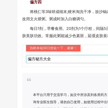
偏方四
将桃仁等3味研成细末;粳米淘洗干净，放沙锅内
改用文火煨粥。粥成时加入白糖调匀。
每日1剂，早餐食用。20剂为1个疗程，间隔5
肤美肤功效。常服此粥能减少色素斑，延缓皮肤衰
协助本站SEO优化一下，谢谢！
本平台只用于交流学习，如文中所涉及到各类药方
询专业医生指导，请勿自己使用，如使用过程中出