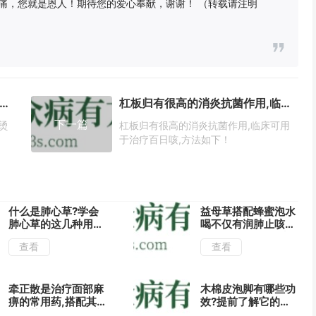
痛，您就是恩人！期待您的爱心奉献，谢谢！ （转载请注明
的功效与作用|治疗咽喉肿痛和烧烫伤有很好的功效!
杠板归有很高的消炎抗菌作用,临床可用于治疗百日咳,方法如下！
下一篇
烫
杠板归有很高的消炎抗菌作用,临床可用
于治疗百日咳,方法如下！
什么是肺心草?学会
益母草搭配蜂蜜泡水
肺心草的这几种用法
喝不仅有润肺止咳的
治疗月经不调有很好
功效,还能帮助肝脏
查看
查看
的作用!
解毒哦!
牵正散是治疗面部麻
木棉皮泡脚有哪些功
痹的常用药,搭配其
效?提前了解它的功
他中药能治疗多种疾
效与作用疗效更佳!