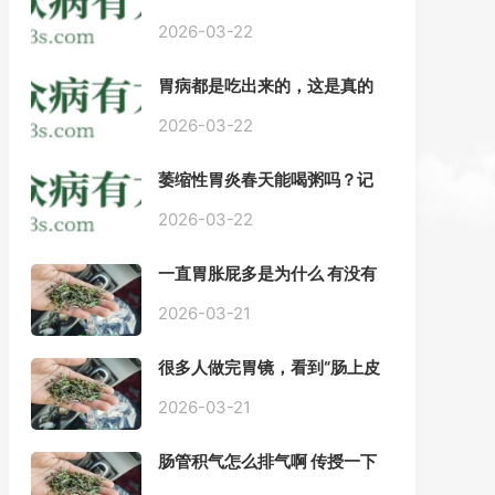
——慢性胃炎常用中医治疗方
案
2026-03-22
胃病都是吃出来的，这是真的
吗？【唐山胃肠病医院】
2026-03-22
萎缩性胃炎春天能喝粥吗？记
住三点，比吃什么药都强。
2026-03-22
一直胃胀屁多是为什么 有没有
药推荐#胃动力不足
2026-03-21
很多人做完胃镜，看到“肠上皮
化生”就慌了， 医生说得轻，自
己上网查又吓睡不着，到底严
2026-03-21
不严重？
肠管积气怎么排气啊 传授一下
每天都疼好难受