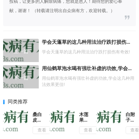
投稿，让更多的人解除病痛，您就是恩人！期待您的爱心奉
献，谢谢！ （转载请注明出自众病有方，欢迎转载。）
学会天蓬草的这几种用法治疗跌打损伤有奇效!
上一篇
学会天蓬草的这几种用法治疗跌打损伤有奇效!
用仙鹤草泡水喝有强壮补虚的功效,学会这几种用法效果更佳!
下一篇
用仙鹤草泡水喝有强壮补虚的功效,学会这几种用
法效果更佳!
同类推荐
桑白
木莲
白附
皮的
果的
子的
功效
功效
功效
查看
查看
查
有哪
与作
与作
些?
用|
用|