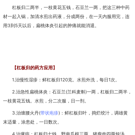
杠板归二两半，一枝黄花五钱，石豆兰一两，把这三种中药
材一起入锅，加清水煎出药液，分成两份，在一天内服用完，连
用3到5天以后，扁桃体炎引起的肿痛就能消退。
【杠板归的药方应用】
1.治慢性湿疹：鲜杠板归120克。水煎外洗，每日1次。
2.治急性扁桃体炎：石豆兰(兰科麦斛)一两，杠板归二两半，
一枝黄花五钱。水煎，分二次服，日一剂。
3.治缠腰火丹(
带状疱疹
)：鲜杠板归叶，捣烂绞汁，调雄黄
末适量，涂患处，一日数次。
4.治瘰疬：杠板归七钱，野南瓜根三两，猪瘦肉四两炖汤，