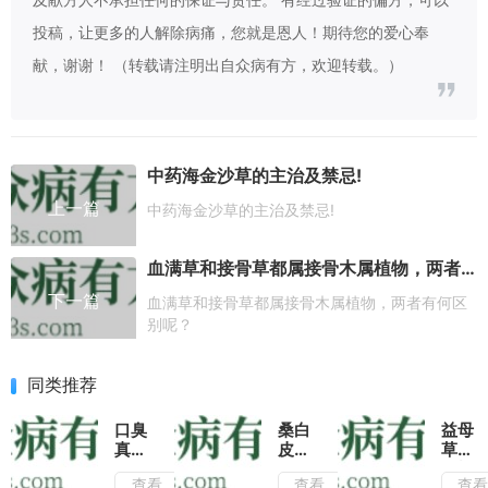
投稿，让更多的人解除病痛，您就是恩人！期待您的爱心奉
献，谢谢！ （转载请注明出自众病有方，欢迎转载。）
中药海金沙草的主治及禁忌!
上一篇
中药海金沙草的主治及禁忌!
血满草和接骨草都属接骨木属植物，两者有何区别呢？
下一篇
血满草和接骨草都属接骨木属植物，两者有何区
别呢？
同类推荐
口臭
桑白
益母
真尴
皮的
草搭
尬，
功效
配蜂
查看
查看
查