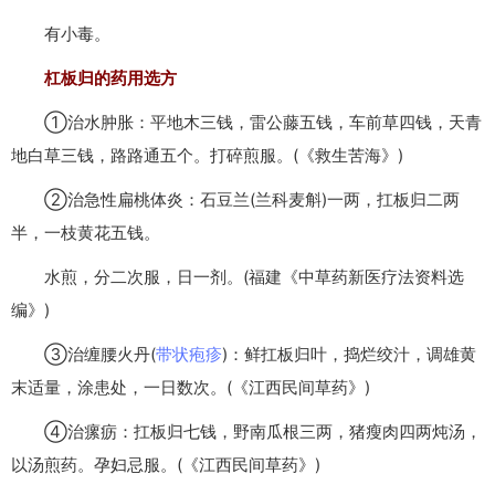
有小毒。
杠板归的药用选方
①治水肿胀：平地木三钱，雷公藤五钱，车前草四钱，天青
地白草三钱，路路通五个。打碎煎服。(《救生苦海》)
②治急性扁桃体炎：石豆兰(兰科麦斛)一两，扛板归二两
半，一枝黄花五钱。
水煎，分二次服，日一剂。(福建《中草药新医疗法资料选
编》)
③治缠腰火丹(
带状疱疹
)：鲜扛板归叶，捣烂绞汁，调雄黄
末适量，涂患处，一日数次。(《江西民间草药》)
④治瘰疬：扛板归七钱，野南瓜根三两，猪瘦肉四两炖汤，
以汤煎药。孕妇忌服。(《江西民间草药》)