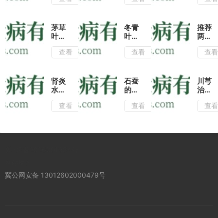
常喝
有哪
蜜泡
艾草
些?
水喝
茶去
作为
不仅
病根
一种
有润
茅草
冬青
推荐
消肿
肺止
叶是
叶不
两种
平喘
咳的
治疗
仅是
五爪
查看
查看
查
的中
功
风湿
很好
风的
药,
效,
骨痛
的观
养生
了解
还能
的良
赏植
吃
它的
帮助
药,
物，
法,
肾炎
石蚕
川芎
这几
肝脏
带你
入药
对治
水肿
的功
治疗
种用
解毒
了解
还能
疗跌
怎么
效与
风热
法药
哦!
查看
查看
查
茅草
治疗
打损
办?
作
头痛
效更
叶煮
这几
伤有
试试
用|
有妙
佳
粥的
种常
很好
用血
石蚕
招,
功
见的
的疗
满草
有4
学会
效!
疾
效!
煎服
的养
这两
冀ICP备2026001954号
病!
捣碎
生功
种方
外
效,
法祛
网站地图
敷,
对肺
风止
冀公网安备 13012602000479号
消肿
结核
痛效
止痛
有很
果
效果
好的
好!
好!
治疗
功