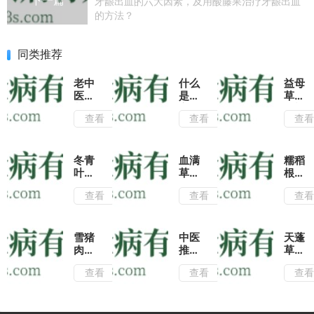
下一篇
牙龈出血的六大因素，及用酸藤果治疗牙龈出血
的方法？
同类推荐
老中
什么
益母
医推
是肺
草搭
荐三
心
配蜂
查看
查看
查
个治
草?
蜜泡
疗消
学会
水喝
化不
肺心
不仅
良的
草的
有润
冬青
血满
糯稻
偏方
这几
肺止
叶不
草虽
根的
种用
咳的
仅是
是中
功效
查看
查看
查
法治
功
很好
医常
与作
疗月
效,
的观
用的
用有
经不
还能
赏植
止痛
哪些
调有
帮助
物，
药,
额?
雪猪
中医
天蓬
很好
肝脏
入药
但气
除了
肉怎
推
草有
的作
解毒
还能
味难
常见
么做
荐:
哪些
用!
哦!
查看
查看
查
治疗
闻,
的消
好
用铁
用
这几
教你
肿止
吃?
马鞭
途?
种常
几种
痛以
雪猪
治疗
用来
见的
方法
外,
肉的
关节
泡水