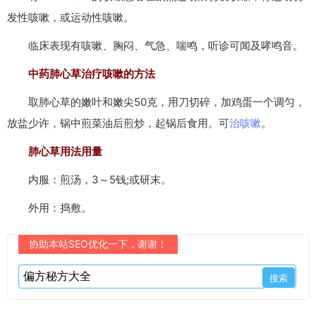
发性咳嗽，或运动性咳嗽。
临床表现有咳嗽、胸闷、气急、喘鸣，听诊可闻及哮鸣音。
中药肺心草治疗咳嗽的方法
取肺心草的嫩叶和嫩尖50克，用刀切碎，加鸡蛋一个调匀，
放盐少许，锅中煎菜油后煎炒，起锅后食用。可
治咳嗽
。
肺心草用法用量
内服：煎汤，3～5钱;或研末。
外用：捣敷。
协助本站SEO优化一下，谢谢！