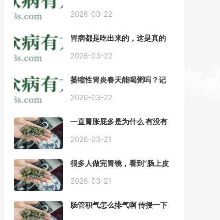
——慢性胃炎常用中医治疗方
案
2026-03-22
胃病都是吃出来的，这是真的
吗？【唐山胃肠病医院】
2026-03-22
萎缩性胃炎春天能喝粥吗？记
住三点，比吃什么药都强。
2026-03-22
一直胃胀屁多是为什么 有没有
药推荐#胃动力不足
2026-03-21
很多人做完胃镜，看到“肠上皮
化生”就慌了， 医生说得轻，自
己上网查又吓睡不着，到底严
2026-03-21
不严重？
肠管积气怎么排气啊 传授一下
每天都疼好难受