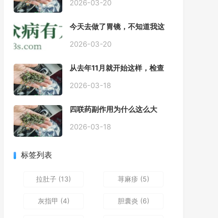
2026-03-20
今天去做了胃镜，不知道我这
个算不算严重呢
2026-03-20
从去年11月就开始这样，检查
正常，但症状很严重，胃镜只
是轻微的胃炎，胃不疼，但是
2026-03-18
一直有食物发酵气体的难受
感，打出来就好一些，还一直
四联药副作用为什么这么大
打空嗝，各种药吃了都没效果
2026-03-18
标签列表
拉肚子
(13)
荨麻疹
(5)
灰指甲
(4)
胆囊炎
(6)