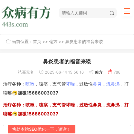
当前位置：
首页
>>
偏方
>> 鼻炎患者的福音来喽
鼻炎患者的福音来喽
聂无名
2025-06-14 15:56:16
偏方
788
治疗各种：
咳嗽
，咳痰，支气管
哮喘
，过敏性
鼻炎
，
流鼻涕
，打
喷嚏🤧
加微15686003037
治疗各种：咳嗽，咳痰，支气管哮喘，过敏性鼻炎，流鼻涕，打
喷嚏🤧加微15686003037
协助本站SEO优化一下，谢谢！