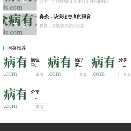
上一篇
分享一个我体验根治 治好了冻疮的秘方
鼻炎，咳痰喘患者的福音
下一篇
鼻炎，咳痰喘患者的福音
同类推荐
病理
治疗
分享
学与
寒冷
一个
病理
型荨
治疗
查看
查看
查
生理
麻疹
白癜
学实
的方
风的
验与
法
方
学习
子，
分享
指导
疗效
一个
赵时
屡试
高血
查看
梅，
屡验
压的
韦丽
偏
华 主
方，
编
效果
2015
非常