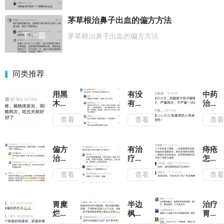
茅草根治鼻子出血的偏方方法
下一篇
茅草根治鼻子出血的偏方方法
同类推荐
用黑
有没
中药
木耳
有治
治疗
治疗
一岁
脚冻
查看
查看
查
咽
半的
最快
炎，
孩子
的方
喉咙
拉稀
法有
疼，
的方
哪些
偏方
有治
痔疮
扁桃
子
治疗
疗青
怎么
体发
感冒
少年
做能
查看
查看
查
炎，
嗓子
手心
治好
的偏
疼的
脚心
他呀
方
中药
出汗
谁有
的
胃糜
半边
治疗
么？
烂食
枫治
胃病
疗小
中风
的中