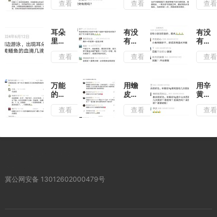
查看
查看
查
招，
能治
疮到
鸡蛋
十年
底效
黄油
腰痛
果怎
小偏
的偏
么样
耳朵
有没
有没
方，
方
里面
有好
有小
鸡蛋
发炎
处方
孩治
查看
查看
查
黄油
用黄
治疗
积食
有奇
鳝来
干
的偏
效
解决
咳？
方，
母亲
跪求
万能
用蟾
用辛
干咳
的友
皮治
黄花
好长
友 求
疗乳
治疗
查看
查看
查
时间
个方
腺癌
鼻炎
了，
子 痔
的偏
的中
药用
疮开
方
药方
了不
刀又
子
少都
犯有
冀ICP备2026001954号
不见
啥有
效
效的
网站地图
吗
冀公网安备 13012602000479号