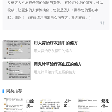
及献方人不承担任何的保证与责任。 有经过验证的偏方，可以
投稿，让更多的人解除病痛，您就是恩人！期待您的爱心奉
献，谢谢！ （转载请注明出自众病有方，欢迎转载。）
用大蒜治疗灰指甲的偏方
上一篇
用大蒜治疗灰指甲的偏方
用鬼针草治疗高血压的偏方
下一篇
用鬼针草治疗高血压的偏方
同类推荐
口腔
艾叶
紫花
溃疡
加螃
地丁
有妙
蟹壳
治痔