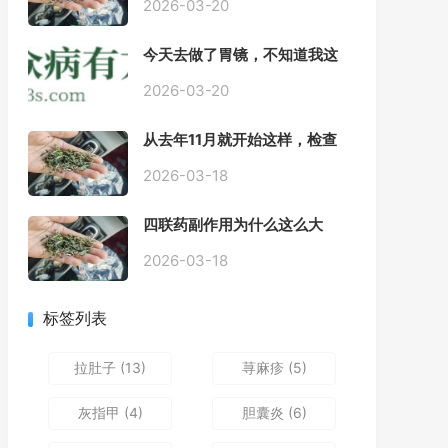
2026-03-20
今天去做了胃镜，不知道我这
个算不算严重呢
2026-03-20
从去年11月就开始这样，检查
正常，但症状很严重，胃镜只
是轻微的胃炎，胃不疼，但是
2026-03-18
一直有食物发酵气体的难受
感，打出来就好一些，还一直
四联药副作用为什么这么大
打空嗝，各种药吃了都没效果
2026-03-18
标签列表
拉肚子
(13)
荨麻疹
(5)
灰指甲
(4)
胆囊炎
(6)