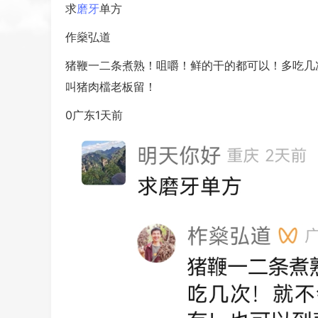
求
磨牙
单方
作燊弘道
猪鞭一二条煮熟！咀嚼！鲜的干的都可以！多吃几
叫猪肉檔老板留！
0广东1天前