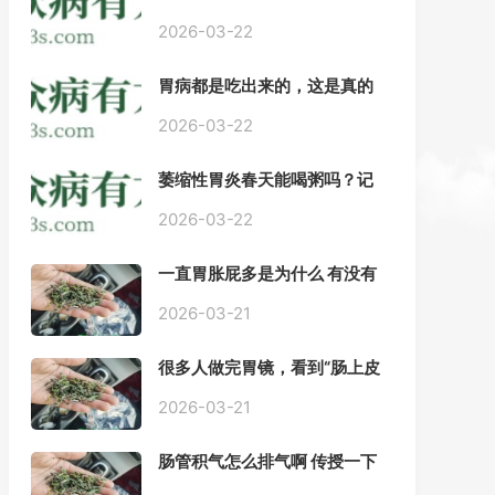
——慢性胃炎常用中医治疗方
案
2026-03-22
胃病都是吃出来的，这是真的
吗？【唐山胃肠病医院】
2026-03-22
萎缩性胃炎春天能喝粥吗？记
住三点，比吃什么药都强。
2026-03-22
一直胃胀屁多是为什么 有没有
药推荐#胃动力不足
2026-03-21
很多人做完胃镜，看到“肠上皮
化生”就慌了， 医生说得轻，自
己上网查又吓睡不着，到底严
2026-03-21
不严重？
肠管积气怎么排气啊 传授一下
每天都疼好难受