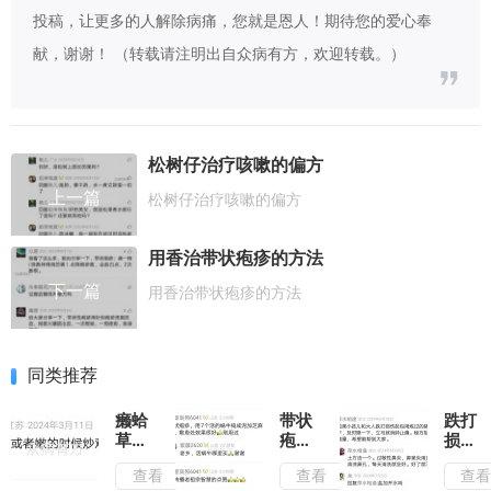
投稿，让更多的人解除病痛，您就是恩人！期待您的爱心奉
献，谢谢！ （转载请注明出自众病有方，欢迎转载。）
松树仔治疗咳嗽的偏方
上一篇
松树仔治疗咳嗽的偏方
用香治带状疱疹的方法
下一篇
用香治带状疱疹的方法
同类推荐
癞蛤
带状
跌打
草治
疱疹
损伤
痔
用蜗
用猪
查看
查看
查
疮，
牛治
油效