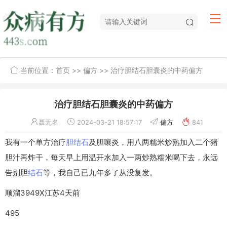
当前位置：
首页
>>
偏方
>> 治疗胆结石胆囊炎的中药偏方
治疗胆结石胆囊炎的中药偏方
聂无名
2024-03-21 18:57:17
偏方
841
我有一个单方治疗
胆结石
及胆嚷炎，用八两糯米炒熟加入二个猪
胆汁再炸干，每天早上用温开水加入一两炒熟糯米喝下去，永远
告别胆
结石
等，我自己已九年多了从没复发。
顺溜3949X江苏4天前
495