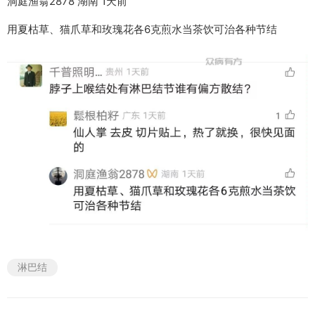
洞庭渔翁2878 湖南 1天前
用夏枯草、猫爪草和玫瑰花各6克煎水当茶饮可治各种节结
淋巴结