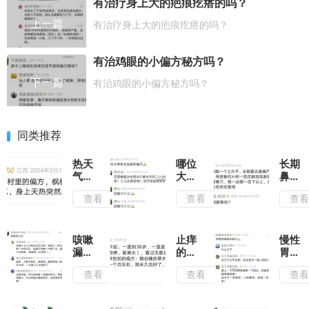
有治疗身上大的疤痕疙瘩的吗？
上一篇
有治疗身上大的疤痕疙瘩的吗？
有治鸡眼的小偏方秘方吗？
下一篇
有治鸡眼的小偏方秘方吗？
同类推荐
热天
哪位
长期
气身
大神
鼻炎
上突
有治
的可
查看
查看
查
然感
血尿
以看
觉发
的偏
看这
痒解
方有
个方
决的
的发
法每
咳嗽
止痒
慢性
办法
一下
家都
漏尿
的最
胃炎
谢谢
有不
怎么
快最
用夏
查看
查看
查
用喝
治疗
有效
枯草
最有
的涂
食疗
效方
抹办
治愈