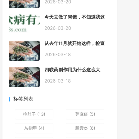
2026-03-20
今天去做了胃镜，不知道我这
个算不算严重呢
2026-03-20
从去年11月就开始这样，检查
正常，但症状很严重，胃镜只
是轻微的胃炎，胃不疼，但是
2026-03-18
一直有食物发酵气体的难受
感，打出来就好一些，还一直
四联药副作用为什么这么大
打空嗝，各种药吃了都没效果
2026-03-18
标签列表
拉肚子
(13)
荨麻疹
(5)
灰指甲
(4)
胆囊炎
(6)