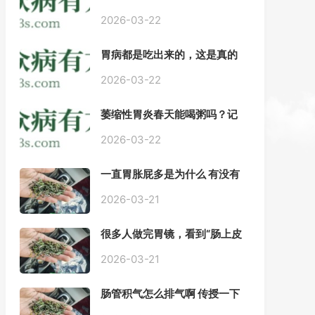
——慢性胃炎常用中医治疗方
案
2026-03-22
胃病都是吃出来的，这是真的
吗？【唐山胃肠病医院】
2026-03-22
萎缩性胃炎春天能喝粥吗？记
住三点，比吃什么药都强。
2026-03-22
一直胃胀屁多是为什么 有没有
药推荐#胃动力不足
2026-03-21
很多人做完胃镜，看到“肠上皮
化生”就慌了， 医生说得轻，自
己上网查又吓睡不着，到底严
2026-03-21
不严重？
肠管积气怎么排气啊 传授一下
每天都疼好难受