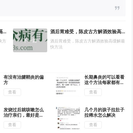
打嗝放屁肚子胀气是怎么回事打嗝最快方法止嗝
酒后胃难受，陈皮古方解酒效验高缓解最快方法
下一篇
快方
酒后胃难受，陈皮古方解酒效验高缓解最
快方法
有没有治腱鞘炎的偏
长期鼻炎的可以看看
方
这个方法每家都有不
用喝
查看
查看
发烧过后就咳嗽怎么
几个月的孩子拉肚子
治疗亲们，最好是食
拉稀水怎么解决
疗方
查看
查看