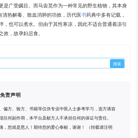
更是广受瞩目。而马齿苋作为一种常见的野生植物，其本身
具有清热解毒、散血消肿的功效，历代医
书
药典中多有记载，
拌，也可以煮水。但由于其性寒凉，因此不适合普通着凉引
之效，故孕妇忌食。
免责声明
、偏方、验方、书籍等仅供专业中医人士参考学习，选方请咨
现任何副作用，本平台及献方人不承担任何的保证与责任。
痛，您就是恩人！期待您的爱心奉献，谢谢！ （转载请注明