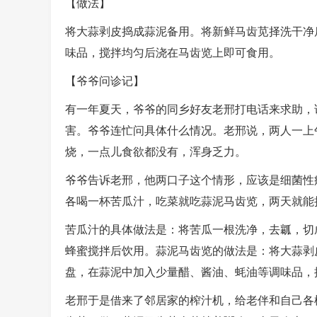
【做法】
将大蒜剥皮捣成蒜泥备用。将新鲜马齿苋择洗干净
味品，搅拌均匀后浇在马齿览上即可食用。
【爷爷问诊记】
有一年夏天，爷爷的同乡好友老邢打电话来求助，
害。爷爷连忙问具体什么情况。老邢说，两人一上
烧，一点儿食欲都没有，浑身乏力。
爷爷告诉老邢，他两口子这个情形，应该是细菌性
各喝一杯苦瓜汁，吃菜就吃蒜泥马齿览，两天就能
苦瓜汁的具体做法是：将苦瓜一根洗净，去瓤，切
蜂蜜搅拌后饮用。蒜泥马齿览的做法是：将大蒜剥
盘，在蒜泥中加入少量醋、酱油、蚝油等调味品，
老邢于是借来了邻居家的榨汁机，给老伴和自己各