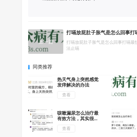
上一篇
打嗝放屁肚子胀气是怎么回事打嗝最
法止嗝
同类推荐
热天气身上突然感觉
发痒解决的办法
查看
咳嗽漏尿怎么治疗最
有效方法，其实很简
单
查看