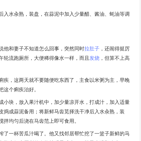
后入水汆熟，装盘，在蒜泥中加入少量醋、酱油、蚝油等调
说他和妻子不知道怎么回事，突然同时
拉肚子
，还闹得挺厉
午轮流跑厕所，大便稀得像水一样，而且
发烧
，但算不上高
痢疾，这两天就不要随便吃东西了，主食以米粥为主，早晚
把这个痢疾治好。
成小块，放入果汁机中，加少量凉开水，打成汁，加入适量
皮捣成蒜泥备用；将新鲜马齿苋择洗干净后入水汆熟，装
搅拌均匀后浇在马齿范上即可食用。
榨了一杯苦瓜汁喝了。他又找邻居帮忙挖了一篮子新鲜的马