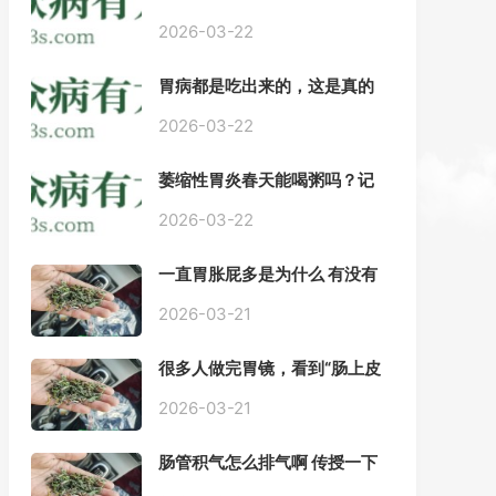
——慢性胃炎常用中医治疗方
案
2026-03-22
胃病都是吃出来的，这是真的
吗？【唐山胃肠病医院】
2026-03-22
萎缩性胃炎春天能喝粥吗？记
住三点，比吃什么药都强。
2026-03-22
一直胃胀屁多是为什么 有没有
药推荐#胃动力不足
2026-03-21
很多人做完胃镜，看到“肠上皮
化生”就慌了， 医生说得轻，自
己上网查又吓睡不着，到底严
2026-03-21
不严重？
肠管积气怎么排气啊 传授一下
每天都疼好难受