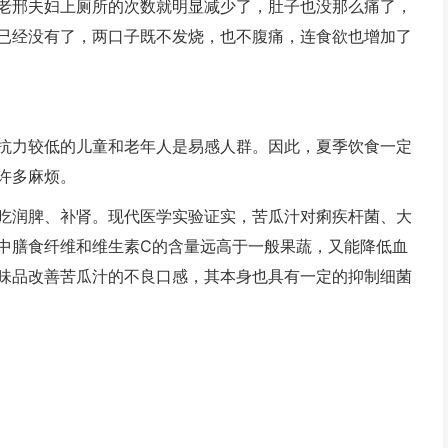
老邢夫妇上厕所的次数就明显减少了，肚子也没那么痛了，
已经没有了，两口子既不发烧，也不腹痛，连食欲也增加了
抗力较低的儿童和老年人是易感人群。因此，夏季饮食一定
许多麻烦。
吃润脾、补肾。现代医学实验证实，苦瓜汁对痢疾杆菌、大
中膳食纤维和维生素C的含量远高于一般果蔬，又能降低血
味品改善苦瓜汁的不良口感，其本身也具有一定的抑制细菌