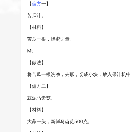
【
偏方
一】
苦瓜汁。
【材料】
苦瓜一根，蜂蜜适量。
Mt
【做法】
将苦瓜一根洗净，去瓤，切成小块，放入果汁机中
【偏方二】
蒜泥马齿览。
【材料】
大蒜一头，新鲜马齿览500克。