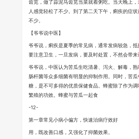
齿苋，做了蒜泥马齿苋当菜就着粥吃。当天晚上，
人感觉轻松了不少。到了第二天下午，痢疾的症状
不少。
【爷爷说中医】
爷爷说，痢疾是夏季的常见病，通常发病较急，抵
要注意卫生，一旦发病，要及时处置，不然会带来
爷爷说，中医认为苦瓜生吃清暑、泻火、解毒，熟
肠杆菌等众多细菌有明显的抑制作用。同时，苦瓜
糖，是不可多得的优质保健食品。蜂蜜除了作为调
繁殖的功效。蜂蜜与苦瓜一起食
-12-
第一章常见小病小偏方，快速治病疗效好
用，既改善口感，又强化了抑菌效果。