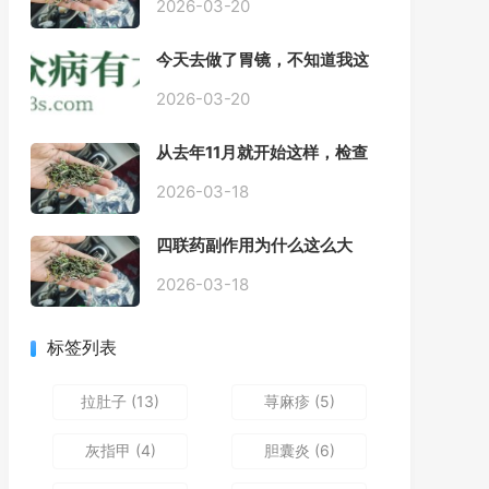
2026-03-20
今天去做了胃镜，不知道我这
个算不算严重呢
2026-03-20
从去年11月就开始这样，检查
正常，但症状很严重，胃镜只
是轻微的胃炎，胃不疼，但是
2026-03-18
一直有食物发酵气体的难受
感，打出来就好一些，还一直
四联药副作用为什么这么大
打空嗝，各种药吃了都没效果
2026-03-18
标签列表
拉肚子
(13)
荨麻疹
(5)
灰指甲
(4)
胆囊炎
(6)