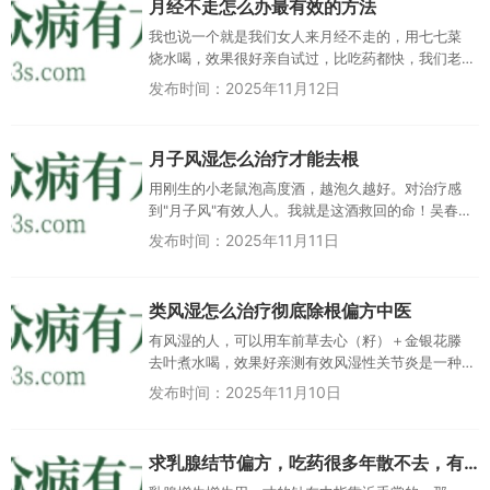
月经不走怎么办最有效的方法
我也说一个就是我们女人来月经不走的，用七七菜
烧水喝，效果很好亲自试过，比吃药都快，我们老
家都叫他七七菜不知道你们知道吧小妞你快跑X广东
发布时间：2025年11月12日
七七菜是什么菜？想做个快乐...
月子风湿怎么治疗才能去根
用刚生的小老鼠泡高度酒，越泡久越好。对治疗感
到"月子风"有效人人。我就是这酒救回的命！吴春芳
江苏是喝这个泡的酒吗？俊宇妈00广西回复吴春
发布时间：2025年11月11日
芳...
类风湿怎么治疗彻底除根偏方中医
有风湿的人，可以用车前草去心（籽）＋金银花滕
去叶煮水喝，效果好亲测有效风湿性关节炎是一种
与A组乙型溶血性链球菌感染相关的自身免疫性疾
发布时间：2025年11月10日
病，主要影响关节，但也可能累...
求乳腺结节偏方，吃药很多年散不去，有没有好的治疗方法