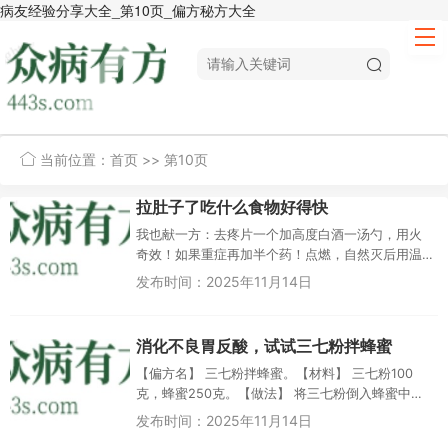
病友经验分享大全_第10页_偏方秘方大全
当前位置：
首页
>> 第10页
拉肚子了吃什么食物好得快
我也献一方：去疼片一个加高度白酒一汤勺，用火
奇效！如果重症再加半个药！点燃，自然灭后用温
水送服，可治疗痢疾，拉肚子李克明 江西吗？珏琼
发布时间：2025年11月14日
华美您好！请问去疼片要放到...
消化不良胃反酸，试试三七粉拌蜂蜜
【偏方名】 三七粉拌蜂蜜。【材料】 三七粉100
克，蜂蜜250克。【做法】 将三七粉倒入蜂蜜中搅
拌均匀，每天晚上睡前含一勺在嘴里，躺下之后慢
发布时间：2025年11月14日
慢下咽，...