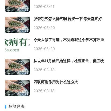
了， 医生说得轻，自己上网查又吓睡不着，
到底严不严重？
2026-03-21
肠管积气怎么排气啊 传授一下 每天都疼好
难受
2026-03-20
今天去做了胃镜，不知道我这个算不算严重
呢
2026-03-20
从去年11月就开始这样，检查正常，但症状
很严重，胃镜只是轻微的胃炎，胃不疼，但
是一直有食物发酵气体的难受感，打出来就
2026-03-18
好一些，还一直打空嗝，各种药吃了都没效
果
四联药副作用为什么这么大
2026-03-18
标签列表