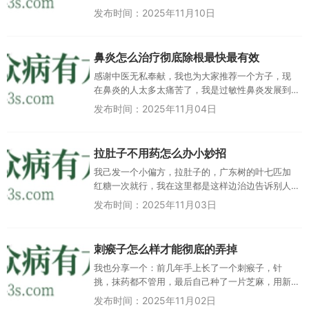
次，就能见效，此方没有害处，需要的盆友可以试
发布时间：2025年11月10日
试连 广东小孩子可以吃吗捂风挽...
鼻炎怎么治疗彻底除根最快最有效
感谢中医无私奉献，我也为大家推荐一个方子，现
在鼻炎的人太多太痛苦了，我是过敏性鼻炎发展到
鼻窦性鼻炎，去上海也没看好，后来就遇到好人教
发布时间：2025年11月04日
我，霍胆丸＋鼻炎清，还真吃好...
拉肚子不用药怎么办小妙招
我己发一个小偏方，拉肚子的，广东树的叶七匹加
红糖一次就行，我在这里都是这样边治边告诉别人
的而这些并不是完全重要，更加重要的问题是， 奥
发布时间：2025年11月03日
普拉·温弗瑞在不经意间这样...
刺瘊子怎么样才能彻底的弄掉
我也分享一个：前几年手上长了一个刺瘊子，针
挑，抹药都不管用，最后自己种了一片芝麻，用新
鲜的芝麻花擦好了。 那么， 刺瘊子怎么样...
发布时间：2025年11月02日