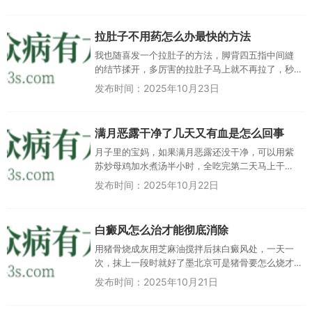
拉肚子不用药怎么办最快的方法
我也随喜发一个拉肚子的方法，脚背四五指中间縫
的结节揉开，多厉害的拉肚子马上就不再拉了，秒
好人人人随心亲请问是左脚还是右脚逍遥 广西回复
发布时间：2025年10月23日
随心：左右脚都可以，脚背四...
满月恶露干净了几天又有血是怎么回事
月子里的宝妈，如果满月恶露还没干净，可以用紫
苏炒母鸡加水煮汤半小时，全吃完第二天马上干
净，本人亲身经历过。既然如何， 满月恶露干净了
发布时间：2025年10月22日
几天又有血是怎么回事的发生，...
白癜风怎么治才能彻底消除
用猪骨烧成灰用芝麻油搅拌后抹白癜风处，一天一
次，抹上一段时就好了墨北京可是猪骨要怎么烧才
能成灰静水深流 广东回复墨：炭荣 江苏要是这个有
发布时间：2025年10月21日
用，那要治好好多人纯手工...