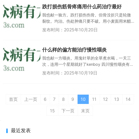
跌打损伤筋骨疼痛用什么药治疗最好
我也献一验方。跌打损伤伤骨。但骨没折只是轮微
裂纹。均治。伤处肿痛只要不破。用小麦面用米醋
和厚一公分敷到伤处马上不痛而且好的快。 二...
发布时间：2025年10月20日
什么样的偏方能治疗慢性咽炎
我也献一方咽炎。用鬼针草的全草煮水喝，一天三
次，连用一个星期就好了kenboy 四川慢性咽炎有效
吗？我老婆是慢性咽炎路人乙 江苏回复kenboy：试
发布时间：2025年10月19日
试看吧 许...
首页
上一页
6
7
8
9
10
11
12
13
14
15
下一页
末页
最近发表