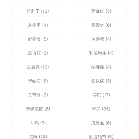
拉肚子
(13)
荨麻疹
(5)
灰指甲
(4)
胆囊炎
(6)
腱鞘炎
(5)
治便秘
(4)
高血压
(6)
乳腺增生
(4)
白癜风
(10)
蛇缠腰
(4)
肾结石
(8)
糖尿病
(5)
关节炎
(6)
痔疮
(17)
带状疱疹
(6)
胃病
(35)
耳鸣
(6)
流鼻血
(6)
咳嗽
(24)
乳腺结节
(5)