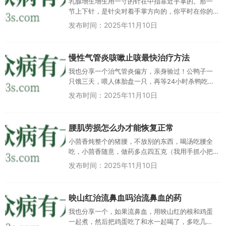
乳腺增生增生用一寸的针在中指靠近手掌的。那一
节上下针，是针尖对着手掌方向的，你平时在你的
手中指那里面用力捏捏有疼点，就是把疼点针散去
发布时间：2025年11月10日
就好了一次性就好...
慢性气管炎咳嗽止咳最快治疗方法
我也分享一个治气管炎偏方，亲身验过！公鸭子一
只饿三天，喂人体胎盘一只，再等24小时杀鸭吃肉
喝汤。二十年前我气管炎挺严重的，现二十多年沒
发布时间：2025年11月10日
犯！ping 广东是不是小...
腰肌劳损怎么办才能恢复正常
小茴香炖整个的猪腰，不放别的东西，喝汤吃腰全
吃，小茴香随意，做药多点四五克（我用手抓小把
吧）五六个就见效。腰肌劳损我好了很多，以前严
发布时间：2025年11月10日
重，久坐不得，久站不得，干活...
映山红治流鼻血吗治流鼻血的药
我也分享一个，如果流鼻血，用映山红的根和鸡蛋
一起煮，然后把鸡蛋吃了和水一起喝了，多吃几