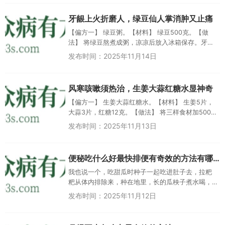
牙龈上火折磨人，绿豆仙人掌消肿又止痛
【偏方一】 绿豆粥。【材料】 绿豆500克。【做
法】 将绿豆熬煮成粥，凉凉后放入冰箱保存。牙疼
时，早、中、晚各食用一次，每次一碗。 【偏...
发布时间：2025年11月14日
风寒咳嗽须热治，生姜大蒜红糖水显神奇
【偏方一】 生姜大蒜红糖水。【材料】 生姜5片，
大蒜3片，红糖12克。【做法】 将三样食材加500毫
升水煮10分钟后取汤饮用。 【偏方二】...
发布时间：2025年11月13日
便秘吃什么好最快排便有奇效的方法有哪些
我也说一个，吃甜瓜时种子一起吃进肚子去，拉粑
粑从体内排除来，种在地里，长的瓜秧子煮水喝，
对严重便秘有奇效。小妞你快跑广东真的假的？菲
发布时间：2025年11月12日
简爱 山东回复小妞你快跑：千...