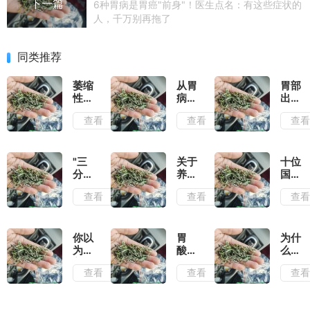
下一篇
6种胃病是胃癌"前身"！医生点名：有这些症状的
人，千万别再拖了
同类推荐
萎缩
从胃
胃部
性胃
病到
出现
炎患
胃
哪些
查看
查看
查
者，
癌，
症状
你的
胃是
说明
苦日
这样
有胃
子真
一点
病了
"三
关于
十位
的要
点"变
啊？
分
养
国医
结束
坏"的
治，
胃，
大师
查看
查看
查
了
七分
这些
治疗
养"，
年我
胃病
日常
们都
的经
养
搞错
验方
你以
胃
为什
胃，
了
为的
酸、
么一
这些
养胃
胃
生气
查看
查看
查
小妙
习
痛、
就胃
招要
惯，
胃胀
痛？
知道
长期
气……
原来