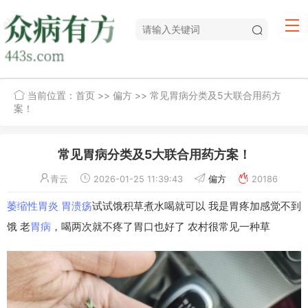
当前位置：
首页
>>
偏方
>> 常见胃病分类及5大联合用药方
案！
常见胃病分类及5大联合用药方案！
青云
2026-01-25 11:39:43
偏方
20186
萎缩性胃炎
胃溃疡
试试饿积草煮水喝就可以 我是胃疼加感觉不到
饿 老
胃病
，喝两次就不疼了胃口也好了 农村很常见一种草