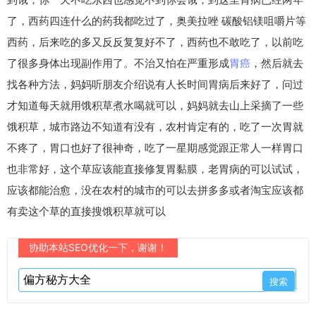
了，西药四连什么的药我都吃过了，奥美拉唑 碳酸铝镁咀嚼片等
西药，后来吃的多又反反复复好不了，西药也不敢吃了，以前吃
了很多身体出现副作用了。不治又怕在严重形成
胃癌
，然后就去
找各种方法，妈妈听朋友介绍说有人长时间胃病后来好了，问过
才知道每天就用饿积草煮水喝就可以，妈妈就去山上采摘了一些
饿积草，城市路边不知道有没有，农村肯定有的，吃了一次胃就
不疼了，胃口也好了很神奇，吃了一星期感觉跟正常人一样胃口
也非常好，这个草应该能直接修复胃黏膜，老胃病的可以试试，
应该都能治愈，没在农村的城市的可以去拼多多或者淘宝应该都
有卖这个草的直接搜饿积草就可以
协助本站SEO优化一下，谢谢！