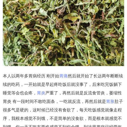
本人以两年多胃病经历 刚开始
胃痛
然后就开始了长达两年断断续
续的吃药，一开始就是早起疼吃饭后就没事了，后来吃完饭躺下
睡觉等会也会疼，
胃炎
严重了，再然后就是反流食管炎，萎缩性
胃炎 有一段时间不敢吃面条，一吃就反流，再然后就是
胃胀
肚子
很多气是硬的，这时候已经没有食欲了，每天吃饭感觉就像走程
序，我根本感觉不到饿，不是简单的没食欲，而是根本就感觉不
到饿，你一天不吃东西也感觉不到你会饿，到这里胃病已经两年