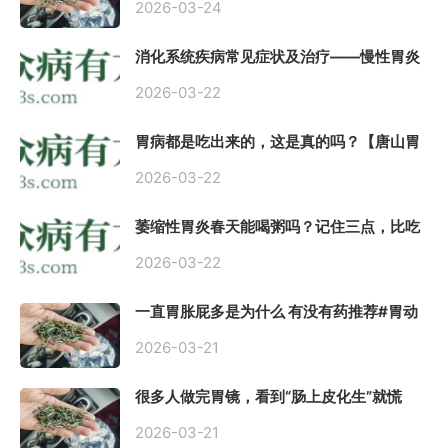
2026-03-24
消化系统疾病常见症状及治疗——慢性胃炎
常用中医治疗方案
2026-03-22
胃病都是吃出来的，这是真的吗？【唐山胃
肠病医院】
2026-03-22
萎缩性胃炎春天能喝粥吗？记住三点，比吃
什么药都强。
2026-03-22
一直胃胀屁多是为什么 有没有药推荐#胃动
力不足
2026-03-21
很多人做完胃镜，看到“肠上皮化生”就慌
了， 医生说得轻，自己上网查又吓睡不着，
到底严不严重？
2026-03-21