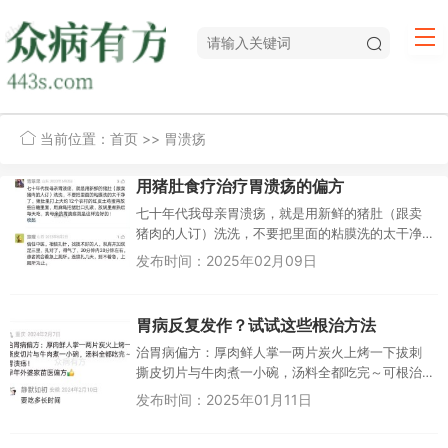
当前位置：
首页
>> 胃溃疡
用猪肚食疗治疗胃溃疡的偏方
七十年代我母亲胃溃疡，就是用新鲜的猪肚（跟卖
猪肉的人订）洗洗，不要把里面的粘膜洗的太干净
了，猪肚里打上大约12个农村的红皮土鸡蛋再放些
发布时间：2025年02月09日
白糖里面，用麻绳把猪肚口扎...
胃病反复发作？试试这些根治方法
治胃病偏方：厚肉鲜人掌一两片炭火上烤一下拔刺
撕皮切片与牛肉煮一小碗，汤料全都吃完～可根治
胃溃疡！早年外婆家苗医偏方静默如初 安徽 2024
发布时间：2025年01月11日
年2月10日要吃多长时...