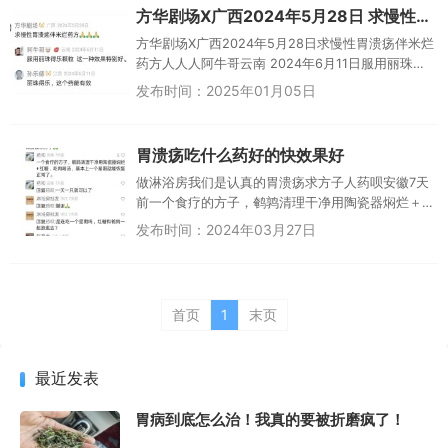
方华剧场X广西2024年5月28日 求慢性胃溃疡伴米烂药方
方华剧场X广西2024年5月28日求慢性胃溃疡伴米烂
药方人人人阿牛哥云南 2024年6月11日服用丽珠得
乐颗粒 这一种效果特别好。孙乐德江苏 2024年6月
发布时间：2025年01月05日
11...
胃溃疡吃什么药好的快效果好
做淋浴房我们是认真的胃溃疡求方子人药呗安徽7天
前一个食疗的方子，鹌鹑清理干净用陶瓷器焖烂＋
红糖，吃肉喝汤，基本上一个星期就能恢复正常
发布时间：2024年03月27日
了。药呗安徽7天前回复药呗：...
首页
1
末页
最近发表
胃病到底怎么治！我真的要被折磨疯了！