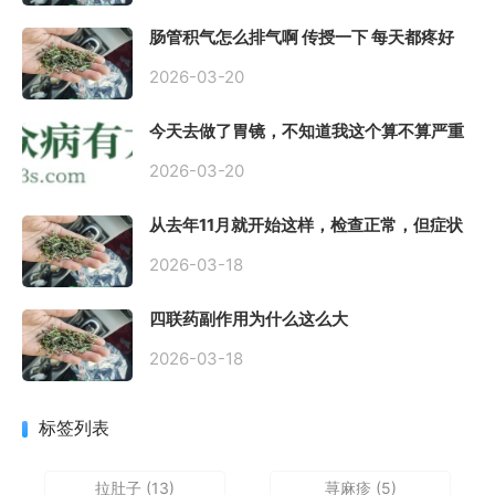
肠管积气怎么排气啊 传授一下 每天都疼好
难受
2026-03-20
今天去做了胃镜，不知道我这个算不算严重
呢
2026-03-20
从去年11月就开始这样，检查正常，但症状
很严重，胃镜只是轻微的胃炎，胃不疼，但
是一直有食物发酵气体的难受感，打出来就
2026-03-18
好一些，还一直打空嗝，各种药吃了都没效
果
四联药副作用为什么这么大
2026-03-18
标签列表
拉肚子
(13)
荨麻疹
(5)