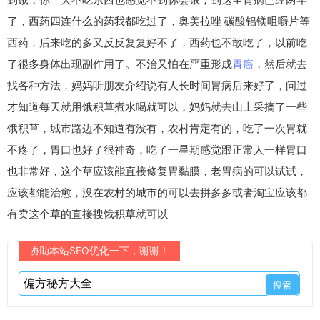
了，西药四连什么的药我都吃过了，奥美拉唑 碳酸铝镁咀嚼片等
西药，后来吃的多又反反复复好不了，西药也不敢吃了，以前吃
了很多身体出现副作用了。不治又怕在严重形成
胃癌
，然后就去
找各种方法，妈妈听朋友介绍说有人长时间胃病后来好了，问过
才知道每天就用饿积草煮水喝就可以，妈妈就去山上采摘了一些
饿积草，城市路边不知道有没有，农村肯定有的，吃了一次胃就
不疼了，胃口也好了很神奇，吃了一星期感觉跟正常人一样胃口
也非常好，这个草应该能直接修复胃黏膜，老胃病的可以试试，
应该都能治愈，没在农村的城市的可以去拼多多或者淘宝应该都
有卖这个草的直接搜饿积草就可以
协助本站SEO优化一下，谢谢！