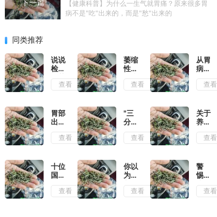
下一篇
【健康科普】为什么一生气就胃痛？原来很多胃
病不是"吃"出来的，而是"愁"出来的
同类推荐
说说
萎缩
从胃
检查
性胃
病到
出萎
炎患
胃
查看
查看
查
缩性
者，
癌，
胃炎
你的
胃是
后是
苦日
这样
怎么
子真
一点
胃部
"三
关于
好的
的要
点"变
出现
分
养
结束
坏"的
哪些
治，
胃，
查看
查看
查
了
症状
七分
这些
说明
养"，
年我
有胃
日常
们都
病了
养
搞错
十位
你以
警
啊？
胃，
了
国医
为的
惕！
这些
大师
养胃
这6
查看
查看
查
小妙
治疗
习
种常
招要
胃病
惯，
见胃
知道
的经
长期
病，