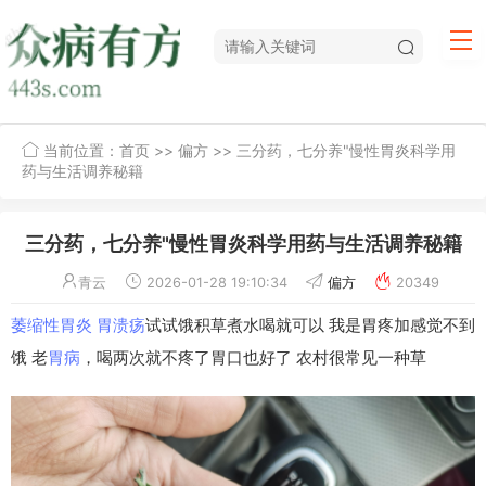
当前位置：
首页
>>
偏方
>> 三分药，七分养"慢性胃炎科学用
药与生活调养秘籍
三分药，七分养"慢性胃炎科学用药与生活调养秘籍
青云
2026-01-28 19:10:34
偏方
20349
萎缩性胃炎
胃溃疡
试试饿积草煮水喝就可以 我是胃疼加感觉不到
饿 老
胃病
，喝两次就不疼了胃口也好了 农村很常见一种草