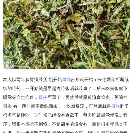
本人以两年多胃病经历 刚开始
胃痛
然后就开始了长达两年断断续
续的吃药，一开始就是早起疼吃饭后就没事了，后来吃完饭躺下
睡觉等会也会疼，
胃炎
严重了，再然后就是反流食管炎，萎缩性
胃炎 有一段时间不敢吃面条，一吃就反流，再然后就是
胃胀
肚子
很多气是硬的，这时候已经没有食欲了，每天吃饭感觉就像走程
序，我根本感觉不到饿，不是简单的没食欲，而是根本就感觉不
到饿，你一天不吃东西也感觉不到你会饿，到这里胃病已经两年