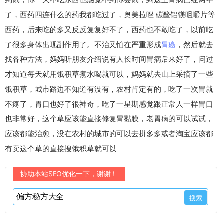
了，西药四连什么的药我都吃过了，奥美拉唑 碳酸铝镁咀嚼片等
西药，后来吃的多又反反复复好不了，西药也不敢吃了，以前吃
了很多身体出现副作用了。不治又怕在严重形成
胃癌
，然后就去
找各种方法，妈妈听朋友介绍说有人长时间胃病后来好了，问过
才知道每天就用饿积草煮水喝就可以，妈妈就去山上采摘了一些
饿积草，城市路边不知道有没有，农村肯定有的，吃了一次胃就
不疼了，胃口也好了很神奇，吃了一星期感觉跟正常人一样胃口
也非常好，这个草应该能直接修复胃黏膜，老胃病的可以试试，
应该都能治愈，没在农村的城市的可以去拼多多或者淘宝应该都
有卖这个草的直接搜饿积草就可以
协助本站SEO优化一下，谢谢！