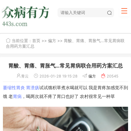
当前位置：
首页
>>
偏方
>> 胃酸、胃痛、胃胀气…常见胃病联
合用药方案汇总
胃酸、胃痛、胃胀气…常见胃病联合用药方案汇总
青云
2026-01-28 19:15:28
偏方
20545
萎缩性胃炎
胃溃疡
试试饿积草煮水喝就可以 我是胃疼加感觉不到
饿 老
胃病
，喝两次就不疼了胃口也好了 农村很常见一种草