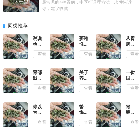
下一篇
最常见的4种胃病，中医把调理方法一次性告诉
你，建议收藏
同类推荐
说说
萎缩
从胃
检查
性胃
病到
出萎
炎患
胃
查看
查看
查
缩性
者，
癌，
胃炎
你的
胃是
后是
苦日
这样
怎么
子真
一点
胃部
关于
十位
好的
的要
点"变
出现
养
国医
结束
坏"的
哪些
胃，
大师
查看
查看
查
了
症状
这些
治疗
说明
年我
胃病
有胃
们都
的经
病了
搞错
验方
你以
警
胃
啊？
了
为的
惕！
酸、
养胃
这6
胃
查看
查看
查
习
种常
痛、
惯，
见胃
胃胀
长期
病，
气……