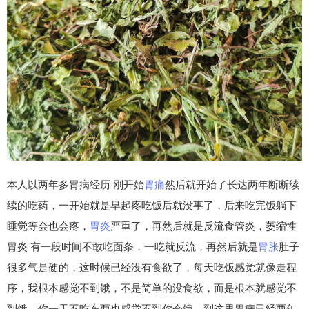
本人以两年多胃病经历 刚开始
胃痛
然后就开始了长达两年断断续
续的吃药，一开始就是早起疼吃饭后就没事了，后来吃完饭躺下
睡觉等会也会疼，
胃炎
严重了，再然后就是反流食管炎，萎缩性
胃炎 有一段时间不敢吃面条，一吃就反流，再然后就是
胃胀
肚子
很多气是硬的，这时候已经没有食欲了，每天吃饭感觉就像走程
序，我根本感觉不到饿，不是简单的没食欲，而是根本就感觉不
到饿，你一天不吃东西也感觉不到你会饿，到这里胃病已经两年