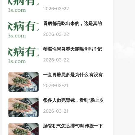
——慢性胃炎常用中医治疗方
案
2026-03-22
胃病都是吃出来的，这是真的
吗？【唐山胃肠病医院】
2026-03-22
萎缩性胃炎春天能喝粥吗？记
住三点，比吃什么药都强。
2026-03-22
一直胃胀屁多是为什么 有没有
药推荐#胃动力不足
2026-03-21
很多人做完胃镜，看到“肠上皮
化生”就慌了， 医生说得轻，自
己上网查又吓睡不着，到底严
2026-03-21
不严重？
肠管积气怎么排气啊 传授一下
每天都疼好难受