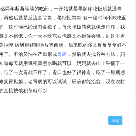
长达两年断断续续的吃药，一开始就是早起疼吃饭后就没事
，再然后就是反流食管炎，萎缩性胃炎 有一段时间不敢吃面
的，这时候已经没有食欲了，每天吃饭感觉就像走程序，我
感觉不到饿，你一天不吃东西也感觉不到你会饿，到这里胃
美拉唑 碳酸铝镁咀嚼片等西药，后来吃的多又反反复复好不
用了。不治又怕在严重形成
胃癌
，然后就去找各种方法，妈
知道每天就用饿积草煮水喝就可以，妈妈就去山上采摘了一
，吃了一次胃就不疼了，胃口也好了很神奇，吃了一星期感
修复胃黏膜，老胃病的可以试试，应该都能治愈，没在农村
的直接搜饿积草就可以