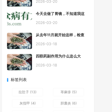
2026-03-20
今天去做了胃镜，不知道我这
个算不算严重呢
2026-03-20
从去年11月就开始这样，检查
正常，但症状很严重，胃镜只
是轻微的胃炎，胃不疼，但是
2026-03-18
一直有食物发酵气体的难受
感，打出来就好一些，还一直
四联药副作用为什么这么大
打空嗝，各种药吃了都没效果
2026-03-18
标签列表
拉肚子
(13)
荨麻疹
(5)
灰指甲
(4)
胆囊炎
(6)