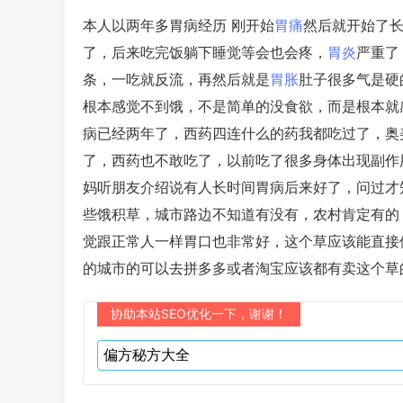
本人以两年多胃病经历 刚开始
胃痛
然后就开始了
了，后来吃完饭躺下睡觉等会也会疼，
胃炎
严重了
条，一吃就反流，再然后就是
胃胀
肚子很多气是硬
根本感觉不到饿，不是简单的没食欲，而是根本就
病已经两年了，西药四连什么的药我都吃过了，奥
了，西药也不敢吃了，以前吃了很多身体出现副作
妈听朋友介绍说有人长时间胃病后来好了，问过才
些饿积草，城市路边不知道有没有，农村肯定有的
觉跟正常人一样胃口也非常好，这个草应该能直接
的城市的可以去拼多多或者淘宝应该都有卖这个草
协助本站SEO优化一下，谢谢！