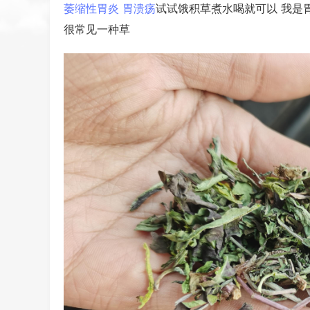
萎缩性胃炎
胃溃疡
试试饿积草煮水喝就可以 我是
很常见一种草