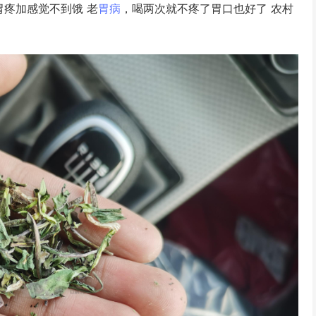
胃疼加感觉不到饿 老
胃病
，喝两次就不疼了胃口也好了 农村