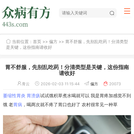
当前位置：
首页
>>
偏方
>> 胃不舒服，先别乱吃药！分清类型
是关键，这份指南请收好
胃不舒服，先别乱吃药！分清类型是关键，这份指南
请收好
青云
2026-02-03 11:15:44
偏方
20073
萎缩性胃炎
胃溃疡
试试饿积草煮水喝就可以 我是胃疼加感觉不到
饿 老
胃病
，喝两次就不疼了胃口也好了 农村很常见一种草