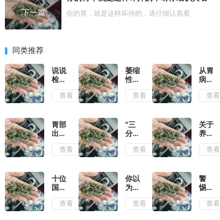
下一篇
你的胃，就是这样坏掉的，请仔细认真看
同类推荐
说说
萎缩
从胃
检查
性胃
病到
出萎
炎患
胃
查看
查看
查
缩性
者，
癌，
胃炎
你的
胃是
后是
苦日
这样
怎么
子真
一点
胃部
"三
关于
好的
的要
点"变
出现
分
养
结束
坏"的
哪些
治，
胃，
查看
查看
查
了
症状
七分
这些
说明
养"，
年我
有胃
日常
们都
病了
养
搞错
十位
你以
警
啊？
胃，
了
国医
为的
惕！
这些
大师
养胃
这6
查看
查看
查
小妙
治疗
习
种常
招要
胃病
惯，
见胃