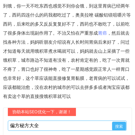
到饿，你一天不吃东西也感觉不到你会饿，到这里胃病已经两年
了，西药四连什么的药我都吃过了，奥美拉唑 碳酸铝镁咀嚼片等
西药，后来吃的多又反反复复好不了，西药也不敢吃了，以前吃
了很多身体出现副作用了。不治又怕在严重形成
胃癌
，然后就去
找各种方法，妈妈听朋友介绍说有人长时间胃病后来好了，问过
才知道每天就用饿积草煮水喝就可以，妈妈就去山上采摘了一些
饿积草，城市路边不知道有没有，农村肯定有的，吃了一次胃就
不疼了，胃口也好了很神奇，吃了一星期感觉跟正常人一样胃口
也非常好，这个草应该能直接修复胃黏膜，老胃病的可以试试，
应该都能治愈，没在农村的城市的可以去拼多多或者淘宝应该都
有卖这个草的直接搜饿积草就可以
协助本站SEO优化一下，谢谢！