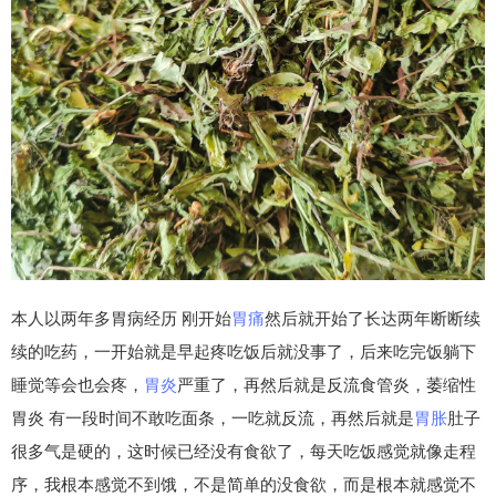
本人以两年多胃病经历 刚开始
胃痛
然后就开始了长达两年断断续
续的吃药，一开始就是早起疼吃饭后就没事了，后来吃完饭躺下
睡觉等会也会疼，
胃炎
严重了，再然后就是反流食管炎，萎缩性
胃炎 有一段时间不敢吃面条，一吃就反流，再然后就是
胃胀
肚子
很多气是硬的，这时候已经没有食欲了，每天吃饭感觉就像走程
序，我根本感觉不到饿，不是简单的没食欲，而是根本就感觉不