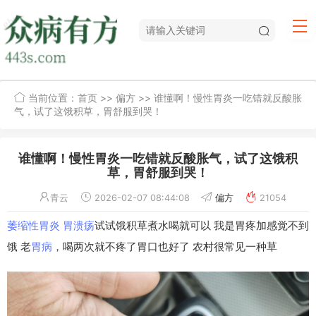
当前位置：
首页
>>
偏方
>> 谁懂啊！慢性胃炎一吃错就反酸胀
气，试了这饿积草，胃舒服到哭！
谁懂啊！慢性胃炎一吃错就反酸胀气，试了这饿积
草，胃舒服到哭！
青云
2026-02-07 08:44:08
偏方
21054
萎缩性胃炎
胃溃疡
试试饿积草煮水喝就可以 我是胃疼加感觉不到
饿 老
胃病
，喝两次就不疼了胃口也好了 农村很常见一种草