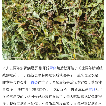
本人以两年多胃病经历 刚开始
胃痛
然后就开始了长达两年断断续
续的吃药，一开始就是早起疼吃饭后就没事了，后来吃完饭躺下
睡觉等会也会疼，
胃炎
严重了，再然后就是反流食管炎，萎缩性
胃炎 有一段时间不敢吃面条，一吃就反流，再然后就是
胃胀
肚子
很多气是硬的，这时候已经没有食欲了，每天吃饭感觉就像走程
序，我根本感觉不到饿，不是简单的没食欲，而是根本就感觉不