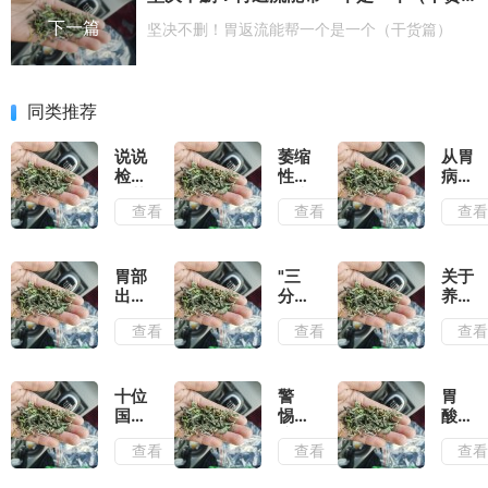
下一篇
坚决不删！胃返流能帮一个是一个（干货篇）
同类推荐
说说
萎缩
从胃
检查
性胃
病到
出萎
炎患
胃
查看
查看
查
缩性
者，
癌，
胃炎
你的
胃是
后是
苦日
这样
怎么
子真
一点
胃部
"三
关于
好的
的要
点"变
出现
分
养
结束
坏"的
哪些
治，
胃，
查看
查看
查
了
症状
七分
这些
说明
养"，
年我
有胃
日常
们都
病了
养
搞错
十位
警
胃
啊？
胃，
了
国医
惕！
酸、
这些
大师
这6
胃
查看
查看
查
小妙
治疗
种常
痛、
招要
胃病
见胃
胃胀