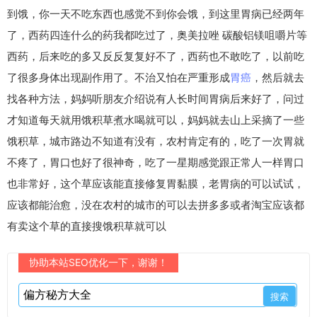
到饿，你一天不吃东西也感觉不到你会饿，到这里胃病已经两年
了，西药四连什么的药我都吃过了，奥美拉唑 碳酸铝镁咀嚼片等
西药，后来吃的多又反反复复好不了，西药也不敢吃了，以前吃
了很多身体出现副作用了。不治又怕在严重形成
胃癌
，然后就去
找各种方法，妈妈听朋友介绍说有人长时间胃病后来好了，问过
才知道每天就用饿积草煮水喝就可以，妈妈就去山上采摘了一些
饿积草，城市路边不知道有没有，农村肯定有的，吃了一次胃就
不疼了，胃口也好了很神奇，吃了一星期感觉跟正常人一样胃口
也非常好，这个草应该能直接修复胃黏膜，老胃病的可以试试，
应该都能治愈，没在农村的城市的可以去拼多多或者淘宝应该都
有卖这个草的直接搜饿积草就可以
协助本站SEO优化一下，谢谢！