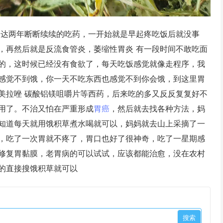
长达两年断断续续的吃药，一开始就是早起疼吃饭后就没事
，再然后就是反流食管炎，萎缩性胃炎 有一段时间不敢吃面
的，这时候已经没有食欲了，每天吃饭感觉就像走程序，我
感觉不到饿，你一天不吃东西也感觉不到你会饿，到这里胃
美拉唑 碳酸铝镁咀嚼片等西药，后来吃的多又反反复复好不
用了。不治又怕在严重形成
胃癌
，然后就去找各种方法，妈
知道每天就用饿积草煮水喝就可以，妈妈就去山上采摘了一
，吃了一次胃就不疼了，胃口也好了很神奇，吃了一星期感
修复胃黏膜，老胃病的可以试试，应该都能治愈，没在农村
的直接搜饿积草就可以