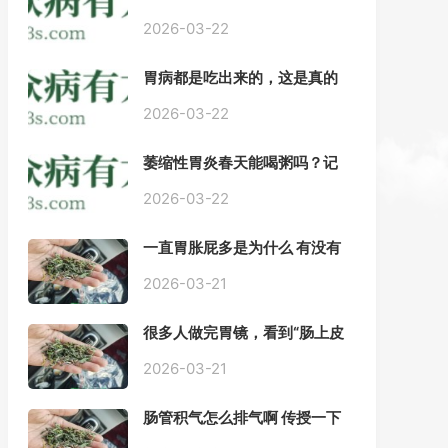
——慢性胃炎常用中医治疗方
案
2026-03-22
胃病都是吃出来的，这是真的
吗？【唐山胃肠病医院】
2026-03-22
萎缩性胃炎春天能喝粥吗？记
住三点，比吃什么药都强。
2026-03-22
一直胃胀屁多是为什么 有没有
药推荐#胃动力不足
2026-03-21
很多人做完胃镜，看到“肠上皮
化生”就慌了， 医生说得轻，自
己上网查又吓睡不着，到底严
2026-03-21
不严重？
肠管积气怎么排气啊 传授一下
每天都疼好难受