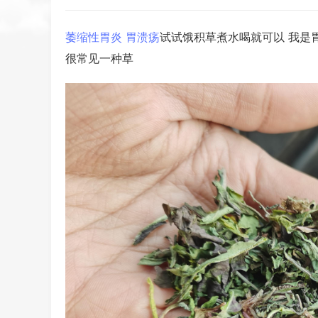
萎缩性胃炎
胃溃疡
试试饿积草煮水喝就可以 我是
很常见一种草