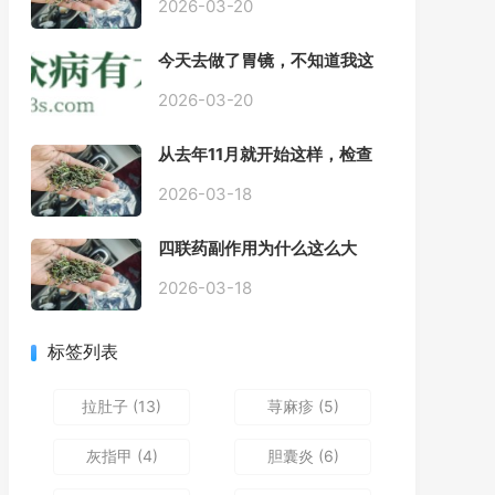
2026-03-20
今天去做了胃镜，不知道我这
个算不算严重呢
2026-03-20
从去年11月就开始这样，检查
正常，但症状很严重，胃镜只
是轻微的胃炎，胃不疼，但是
2026-03-18
一直有食物发酵气体的难受
感，打出来就好一些，还一直
四联药副作用为什么这么大
打空嗝，各种药吃了都没效果
2026-03-18
标签列表
拉肚子
(13)
荨麻疹
(5)
灰指甲
(4)
胆囊炎
(6)