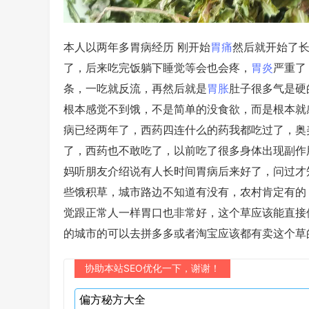
本人以两年多胃病经历 刚开始
胃痛
然后就开始了
了，后来吃完饭躺下睡觉等会也会疼，
胃炎
严重了
条，一吃就反流，再然后就是
胃胀
肚子很多气是硬
根本感觉不到饿，不是简单的没食欲，而是根本就
病已经两年了，西药四连什么的药我都吃过了，奥
了，西药也不敢吃了，以前吃了很多身体出现副作
妈听朋友介绍说有人长时间胃病后来好了，问过才
些饿积草，城市路边不知道有没有，农村肯定有的
觉跟正常人一样胃口也非常好，这个草应该能直接
的城市的可以去拼多多或者淘宝应该都有卖这个草
协助本站SEO优化一下，谢谢！