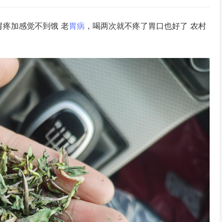
胃疼加感觉不到饿 老
胃病
，喝两次就不疼了胃口也好了 农村