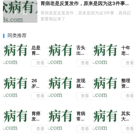
胃病老是反复发作，原来是因为这3件事，真得赶紧重视起来了
下一篇
胃病老是反复发作，原来是因为这3件事，真得赶
紧重视起来了
同类推荐
总是
舌头
十年
胃
出现
老胃
胀，
这个
病“糊
查看
查看
查
吃一
变
弄”治
点东
化，
结果
西就
可能
胃破
撑，
是胃
了
26
发现
整理
是胃
癌前
个“洞
岁小
就是
资料
病
期信
伙确
晚
发现
查看
查看
查
吗？
号！
诊胃
期？
的家
常喝
癌！
胃癌
传治
这杯
2个
早期
疗胃
茶，
月前
症状
病中
胃癌
胃病
其实
养出
胃镜
常被
药秘
发生
常见
大多
好脾
正
误以
方及
前，
症状
数的
胃
查看
查看
查
常；
为“小
针灸
身体
有哪
老胃