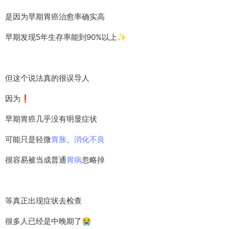
是因为早期胃癌治愈率确实高
早期发现5年生存率能到90%以上✨
但这个说法真的很误导人
因为❗️
早期胃癌几乎没有明显症状
可能只是轻微
胃胀
、
消化不良
很容易被当成普通
胃病
忽略掉
等真正出现症状去检查
很多人已经是中晚期了😭