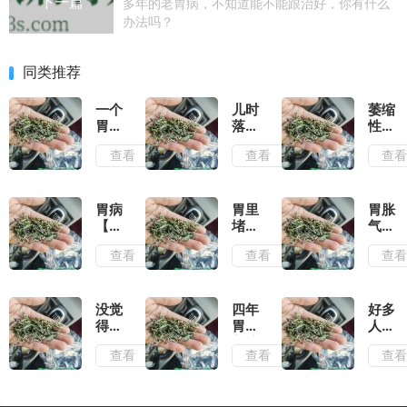
下一篇
多年的老胃病，不知道能不能跟治好，你有什么
办法吗？
同类推荐
一个
儿时
萎缩
胃
落下
性胃
病。
的胃
炎总
查看
查看
查
直接
病，
反
把我
总是
复，
变成
打
不要
了废
嗝，
乱用
胃病
胃里
胃胀
人
胃胀
药。
【预
堵的
气怎
胃
核心
防
难受
么
查看
查看
查
酸，
是改
篇】
感觉
办？
有没
善胃
和
胀气
一个
有好
黏膜
【治
缓解
神奇
的治
修复
疗
的食
的草
没觉
四年
好多
疗推
迟
篇】
物
快速
得焦
胃病
人反
荐
缓，
老胃
排气
虑抑
养护
复胃
我只
查看
查看
查
病必
郁，
录｜
病和
发一
看
但胃
四个
肠炎
次。
就是
月，
都5