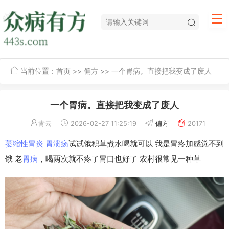
当前位置：
首页
>>
偏方
>> 一个胃病。直接把我变成了废人
一个胃病。直接把我变成了废人
青云
2026-02-27 11:25:19
偏方
20171
萎缩性胃炎
胃溃疡
试试饿积草煮水喝就可以 我是胃疼加感觉不到
饿 老
胃病
，喝两次就不疼了胃口也好了 农村很常见一种草