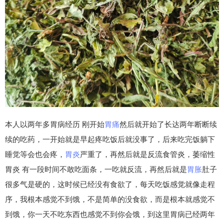
本人以两年多胃病经历 刚开始
胃痛
然后就开始了长达两年断断续
续的吃药，一开始就是早起疼吃饭后就没事了，后来吃完饭躺下
睡觉等会也会疼，
胃炎
严重了，再然后就是反流食管炎，萎缩性
胃炎 有一段时间不敢吃面条，一吃就反流，再然后就是
胃胀
肚子
很多气是硬的，这时候已经没有食欲了，每天吃饭感觉就像走程
序，我根本感觉不到饿，不是简单的没食欲，而是根本就感觉不
到饿，你一天不吃东西也感觉不到你会饿，到这里胃病已经两年