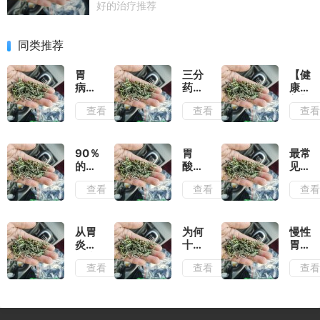
好的治疗推荐
同类推荐
胃
三分
【健
病：
药，
康科
从来
七分
普】
查看
查看
查
不
养"慢
为什
是"治
性胃
么一
好"的，
炎科
生气
而
学用
就胃
90％
胃
最常
是"养"好
药与
痛？
的胃
酸、
见的
的
生活
原来
病，
胃
4种
查看
查看
查
调养
很多
其实
痛、
胃
秘籍
胃病
不用
胃胀
病，
不
吃
气…
中医
是"吃
药，
常见
把调
从胃
为何
慢性
来
不要
胃病
理方
炎到
十人
胃炎
的，
过度
联合
法一
胃癌
九胃
常见
而
查看
查看
查
治
用药
次性
的发
炎？
症
是"愁
疗！
方案
告诉
展可
原因
状，
来的
但这
汇总
你，
能只
在于
治疗
几种
建议
有4
这3
胃炎