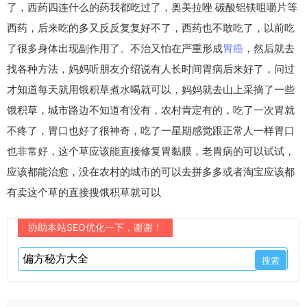
了，西药四连什么的药我都吃过了，奥美拉唑 碳酸铝镁咀嚼片等
西药，后来吃的多又反反复复好不了，西药也不敢吃了，以前吃
了很多身体出现副作用了。不治又怕在严重形成
胃癌
，然后就去
找各种方法，妈妈听朋友介绍说有人长时间胃病后来好了，问过
才知道每天就用饿积草煮水喝就可以，妈妈就去山上采摘了一些
饿积草，城市路边不知道有没有，农村肯定有的，吃了一次胃就
不疼了，胃口也好了很神奇，吃了一星期感觉跟正常人一样胃口
也非常好，这个草应该能直接修复胃黏膜，老胃病的可以试试，
应该都能治愈，没在农村的城市的可以去拼多多或者淘宝应该都
有卖这个草的直接搜饿积草就可以
协助本站SEO优化一下，谢谢！