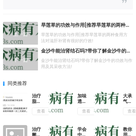
旱莲草的功效与作用|推荐旱莲草的两种食用方法对滋肝补肾有很好的疗效!
上一篇
旱莲草的功效与作用|推荐旱莲草的两种食用方
法对滋肝补肾有很好的疗效!
金沙牛能治肾结石吗?带你了解金沙牛的功效与作用及其采收方法!
下一篇
金沙牛能治肾结石吗?带你了解金沙牛的功效与作
用及其采收方法!
同类推荐
治疗
加味
大承
脂溢
透邪
气汤
性皮
汤治
治疗
查看
查看
查
炎的
疗麻
脑膜
偏方
疹的
炎的
有没
效果
效果
有或
分析
分析
治疗
学会
教你
者什
阑尾
中药
用苦