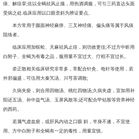
痰、解痉挛;佐以全蝎祛风止搐，用热酒调服，可引三药直达头面
受病之处.临床应用以口眼歪斜为辨证要点。
本方常用于颜面神经麻痹、三叉神经痛、偏头痛等属于风痰
阻络者。
临床应用加蜈蚣、天麻祛风止痉，则功效更佳;不过方中昕用
白附子、全蝎为有毒之品，服用量不宜过大、疗程不宜过长。
牵正散相关临床研究非常多，常配合针灸、电针等使用，若
外邪偏盛，可伍用大秦艽汤、川芎茶调散;
久病夹瘀，则合用四物汤、桃红四物汤;久病夹虚，宜加用补
阳还五汤、补中益气汤、玉屏风散等;还可配合甲钴胺等营养神经
的西药。
若属气虚血瘀，或肝风内动之口眼 斜，半身不遂，不宜使
用。方中白附子和全蝎有一定的毒性，用量宜慎。