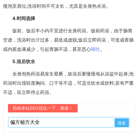
慢泡至肩位;洗浴时间不可太长，尤其是全身热水浴。
4.时间选择
饭前、饭后半小内不宜进行全身药浴。饭前药浴，由于肠胃
空虚，洗浴时出汗过多，易造成虚脱;饭后立即药浴，可造成胃肠
或内脏血液减少，引起胃肠不适，甚至恶心
呕吐
。
5.浴后饮水
全身泡热药浴易发生晕厥，故浴后要慢慢地从浴盆中起身;泡
药浴时出现轻度胸闷、口干等不适，可适当饮水或饮料;若有严重
不适，应立即停止药浴。
协助本站SEO优化一下，谢谢！