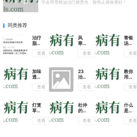
下一篇
学会用雪猪油治疗烧烫伤，散热止痛效果好！
同类推荐
治疗
风
青银
脂溢
寒、
汤治
性皮
风热
疗流
查看
查看
查
炎的
之邪
行性
偏方
外袭
感冒
有没
为
效果
有或
患，
分析
加味
23
教你
者什
引起
透邪
治疗
用苦
么要
的感
汤治
咯血
参泡
查看
查看
查
好用
冒
疗麻
的妙
酒喝
疹的
方
不仅
效果
有消
分析
炎镇
灯笼
杜仲
什么
痛的
草可
的功
是血
功
以吃
效与
满
查看
查看
查
效,
吗?
作用
草?
还能
了解
有哪
了解
治疗
灯笼
些?
血满