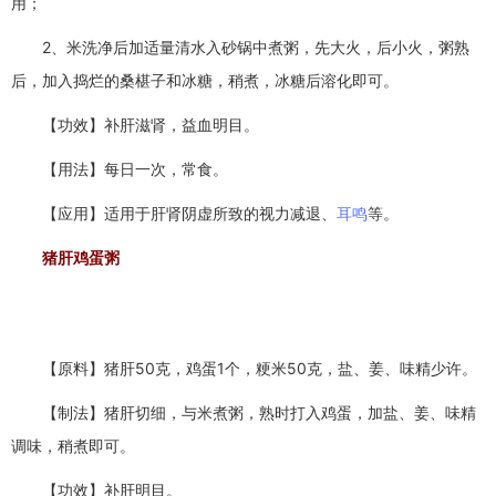
用；
2、米洗净后加适量清水入砂锅中煮粥，先大火，后小火，粥熟
后，加入捣烂的桑椹子和冰糖，稍煮，冰糖后溶化即可。
【功效】补肝滋肾，益血明目。
【用法】每日一次，常食。
【应用】适用于肝肾阴虚所致的视力减退、
耳鸣
等。
猪肝鸡蛋粥
【原料】猪肝50克，鸡蛋1个，粳米50克，盐、姜、味精少许。
【制法】猪肝切细，与米煮粥，熟时打入鸡蛋，加盐、姜、味精
调味，稍煮即可。
【功效】补肝明目。