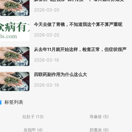
2026-03-20
今天去做了胃镜，不知道我这个算不算严重呢
2026-03-20
从去年11月就开始这样，检查正常，但症状很严
重，胃镜只是轻微的胃炎，胃不疼，但是一直有
食物发酵气体的难受感，打出来就好一些，还一
2026-03-18
直打空嗝，各种药吃了都没效果
四联药副作用为什么这么大
2026-03-18
标签列表
拉肚子
(13)
荨麻疹
(5)
灰指甲
(4)
胆囊炎
(6)