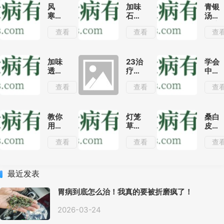
风
加味
青银
寒、
石膏
汤治
风热
三黄
疗流
查看
查看
查
之邪
汤治
行性
外袭
疗感
感冒
为
冒临
效果
患，
床效
分析
加味
23治
学会
引起
果分
透邪
疗咯
中药
的感
析
汤治
血的
的6
查看
查看
查
冒
疗麻
妙方
种配
疹的
伍关
效果
系，
分析
你也
教你
灯笼
桑白
是半
用苦
草可
皮的
个中
参泡
以吃
功效
查看
查看
查
医！
酒喝
吗?了
与作
不仅
解灯
用|用
有消
笼草
桑白
炎镇
的这
皮搭
最近发表
痛的
几种
配这
功效,
药用
几种
胃病到底怎么治！我真的要被折磨疯了！
还能
方法
中药
治疗
可治
清热
2026-03-24
多种
疗多
利水