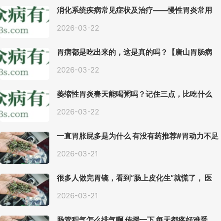
人体
种疾
效果
常见
病!
明显!
消化系统疾病常见症状及治疗——慢性胃炎常用
的疾
中医治疗方案
病呢!
2026-03-22
胃病都是吃出来的，这是真的吗？【唐山胃肠病
医院】
2026-03-22
萎缩性胃炎春天能喝粥吗？记住三点，比吃什么
药都强。
2026-03-22
一直胃胀屁多是为什么 有没有药推荐#胃动力不足
2026-03-21
很多人做完胃镜，看到“肠上皮化生”就慌了， 医
生说得轻，自己上网查又吓睡不着，到底严不严
重？
2026-03-21
肠管积气怎么排气啊 传授一下 每天都疼好难受