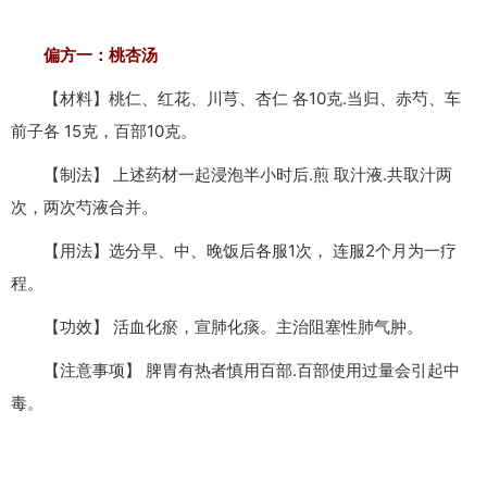
偏方一：桃杏汤
【材料】桃仁、红花、川芎、杏仁 各10克.当归、赤芍、车
前子各 15克，百部10克。
【制法】 上述药材一起浸泡半小时后.煎 取汁液.共取汁两
次，两次芍液合并。
【用法】选分早、中、晚饭后各服1次， 连服2个月为一疗
程。
【功效】 活血化瘀，宣肺化痰。主治阻塞性肺气肿。
【注意事项】 脾胃有热者慎用百部.百部使用过量会引起中
毒。