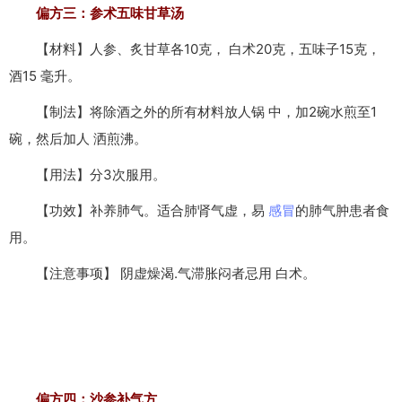
偏方三：参术五味甘草汤
【材料】人参、炙甘草各10克， 白术20克，五味子15克，
酒15 毫升。
【制法】将除酒之外的所有材料放人锅 中，加2碗水煎至1
碗，然后加人 洒煎沸。
【用法】分3次服用。
【功效】补养肺气。适合肺肾气虚，易
感冒
的肺气肿患者食
用。
【注意事项】 阴虚燥渴.气滞胀闷者忌用 白术。
偏方四：沙参补气方