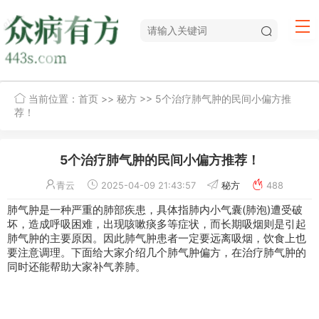
当前位置：
首页
>>
秘方
>> 5个治疗肺气肿的民间小偏方推
荐！
5个治疗肺气肿的民间小偏方推荐！
青云
2025-04-09 21:43:57
秘方
488
肺气肿
是一种严重的肺部疾患，具体指肺内小气囊(肺泡)遭受破
坏，造成呼吸困难，出现
咳嗽
痰多等症状，而长期吸烟则是引起
肺气肿的主要原因。因此肺气肿患者一定要远离吸烟，饮食上也
要注意调理。下面给大家介绍几个肺气肿
偏方
，在治疗肺气肿的
同时还能帮助大家补气养肺。