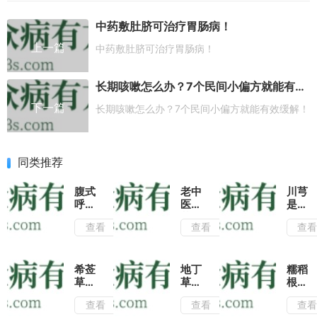
中药敷肚脐可治疗胃肠病！
上一篇
中药敷肚脐可治疗胃肠病！
长期咳嗽怎么办？7个民间小偏方就能有效缓解！
下一篇
长期咳嗽怎么办？7个民间小偏方就能有效缓解！
同类推荐
腹式
老中
川芎
呼吸
医推
是活
——
荐三
血行
查看
查看
查
治疗
个治
气的
慢性
疗消
常用
支气
化不
药,
管炎
良的
推荐
希莶
地丁
糯稻
的除
偏方
几种
草如
草是
根的
根秘
用法
何鉴
农村
功效
查看
查看
查
方！
专治
别?
常见
与作