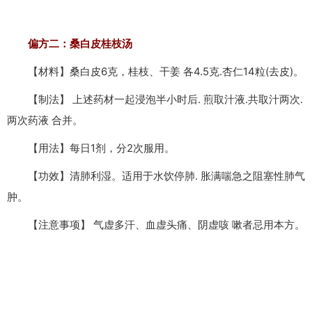
偏方二：桑白皮桂枝汤
【材料】桑白皮6克，桂枝、干姜 各4.5克.杏仁14粒(去皮)。
【制法】 上述药材一起浸泡半小时后. 煎取汁液.共取汁两次.
两次药液 合并。
【用法】每日1剂，分2次服用。
【功效】清肺利湿。适用于水饮停肺. 胀满喘急之阻塞性肺气
肿。
【注意事项】 气虚多汗、血虚头痛、阴虚咳 嗽者忌用本方。