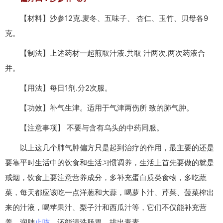
【材料】沙参12克.麦冬、五味子、 杏仁、玉竹、贝母各9
克。
【制法】上述药材一起煎取汁液.共取 汁两次.两次药液合
并。
【用法】每日1剂.分2次服。
【功效】补气生津。适用于气津两伤所 致的肺气肿。
【注意事项】 不要与含有乌头的中药同服。
以上这几个肺气肿偏方只是起到治疗的作用，最主要的还是
要靠平时生活中的饮食和生活习惯调养，生活上首先要做的就是
戒烟，饮食上要注意营养成分，多补充蛋白质类食物，多吃蔬
菜，每天都应该吃一点洋葱和大蒜，喝萝卜汁、芹菜、菠菜榨出
来的汁液，喝苹果汁、梨子汁和西瓜汁等，它们不仅能补充营
养，润肺
止咳
，还能清洗肠胃，排出毒素。