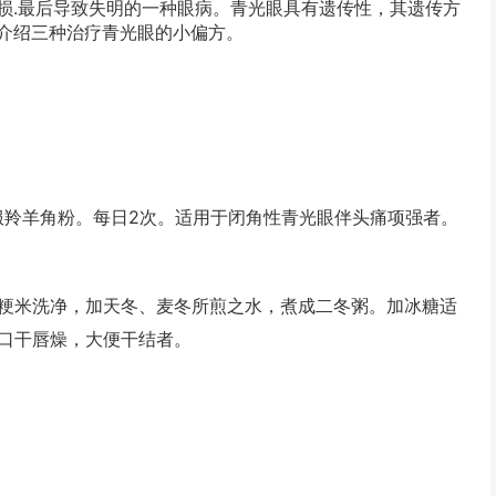
损.最后导致失明的一种眼病。青光眼具有遗传性，其遗传方
介绍三种治疗青光眼的小
偏方
。
羚羊角粉。每日2次。适用于闭角性青光眼伴头痛项强者。
,粳米洗净，加天冬、麦冬所煎之水，煮成二冬粥。加冰糖适
伴口干唇燥，大便干结者。