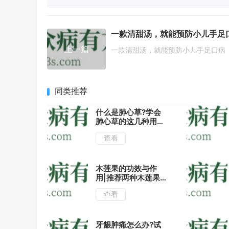
上一篇
一款清甜汤，就能预防小儿手足口病
同类推荐
什么是肺心草?学会
肺心草的这几种用法
治疗月经不调有很好
查看
的作用!
木莲果的功效与作
用|推荐两种木莲果
的吃法有止咳消肿的
查看
功效!
牙龈肿痛怎么办?试