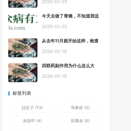
2026-03-20
今天去做了胃镜，不知道我这
个算不算严重呢
2026-03-20
从去年11月就开始这样，检查
正常，但症状很严重，胃镜只
是轻微的胃炎，胃不疼，但是
2026-03-18
一直有食物发酵气体的难受
感，打出来就好一些，还一直
四联药副作用为什么这么大
打空嗝，各种药吃了都没效果
2026-03-18
标签列表
拉肚子
(13)
荨麻疹
(5)
灰指甲
(4)
胆囊炎
(6)