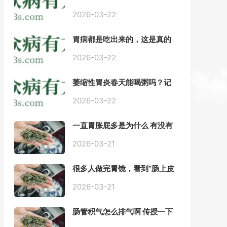
——慢性胃炎常用中医治疗方
案
2026-03-22
胃病都是吃出来的，这是真的
吗？【唐山胃肠病医院】
2026-03-22
萎缩性胃炎春天能喝粥吗？记
住三点，比吃什么药都强。
2026-03-22
一直胃胀屁多是为什么 有没有
药推荐#胃动力不足
2026-03-21
很多人做完胃镜，看到“肠上皮
化生”就慌了， 医生说得轻，自
己上网查又吓睡不着，到底严
2026-03-21
不严重？
肠管积气怎么排气啊 传授一下
每天都疼好难受