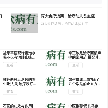
一款清甜汤，就能预防小儿手足口病
两大食疗汤药，治疗幼儿贫血症
下一篇
两大食疗汤药，治疗幼儿贫血症
益母草搭配蜂蜜泡水
牵正散是治疗面部麻
喝不仅有润肺止咳的
痹的常用药,搭配其
功效,还能帮助肝脏
他中药能治疗多种疾
查看
查看
解毒哦!
病!
推荐两种五爪风的养
如何快速止血?除了
生吃法,对治疗跌打
几个常见的止血方
损伤有很好的疗效!
法,还可用地榆外敷
查看
查看
促进伤口痊愈!
石蚕的功效与作用|
中医推荐:用铁马鞭