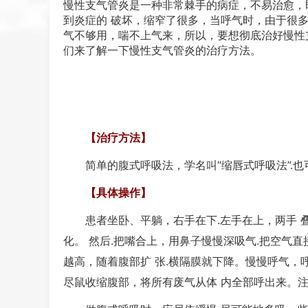
慢性
支气管炎
是一种非常棘手的病症，不易治愈，
到炎症的 破坏，缩窄了很多，当呼气时，由于很多
气不够用，喘不上气来，所以，要想彻底治好慢性
们来了解一下慢性支气管炎的治疗方法。
【治疗方法】
简单的腹式呼吸法，学名叫“缩唇式呼吸法”.也
【具体操作】
患者坐卧、平躺，右手在下.左手在上，两手 叠
化。 然后.把嘴合上，用鼻子慢慢深吸气.把空气
越高，随着腹部扩 张.横隔膜就下降。慢慢呼气，
尽鼠收缩腹部，将所有废气从体 内全部呼出来。注