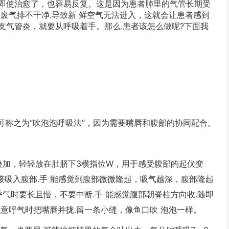
即使治愈了，也容易反复。这是因为患者肺里的气管长期受
废气排不干净.导致新 鲜空气无法进入，这就会让患者感到
支气管炎，就要从呼吸着手。那么.患者该怎么做呢?下面我
可称之为“吹泡泡呼吸法”，因为需要嘴唇和腹部的协同配合。
加，轻轻放在肚脐下3横指位W，用于感受腹部的起伏变
直接吸入腹部.手 能感觉到腹部微微隆起，吸气越深，腹部隆起
呼气时要长且慢，不要中断.手 能感觉腹部朝脊柱方向收.随即
意呼气时把嘴唇并拢.留一条小缝，像鱼口吹 泡泡一样。