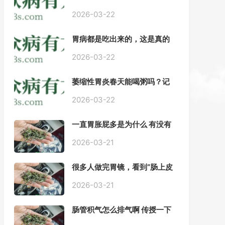
——慢性胃炎常用中医治疗方
案
2026-03-22
胃病都是吃出来的，这是真的
吗？【唐山胃肠病医院】
2026-03-22
萎缩性胃炎春天能喝粥吗？记
住三点，比吃什么药都强。
2026-03-22
一直胃胀屁多是为什么 有没有
药推荐#胃动力不足
2026-03-21
很多人做完胃镜，看到“肠上皮
化生”就慌了， 医生说得轻，自
己上网查又吓睡不着，到底严
2026-03-21
不严重？
肠管积气怎么排气啊 传授一下
每天都疼好难受