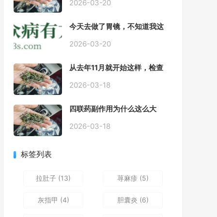
2026-03-20
今天去做了胃镜，不知道我这
个算不算严重呢
2026-03-20
从去年11月就开始这样，检查
正常，但症状很严重，胃镜只
是轻微的胃炎，胃不疼，但是
2026-03-18
一直有食物发酵气体的难受
感，打出来就好一些，还一直
四联药副作用为什么这么大
打空嗝，各种药吃了都没效果
2026-03-18
标签列表
拉肚子
(13)
荨麻疹
(5)
灰指甲
(4)
胆囊炎
(6)