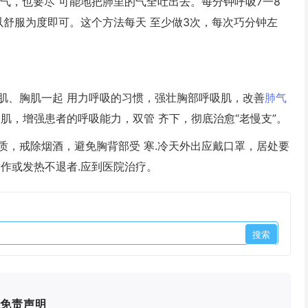
，也要尽 可能地把肺里的气全吐出去。每分钟呼吸7一8
以舒服为度即可。这个方法每天 至少做3次，每次巧分钟左
、胸肌一起 用力呼吸的习惯，强壮胸部呼吸肌，改善
肺气
肌，增强患者的呼吸能力，双管 齐下，彻底治愈“老慢支”。
，戒除烟酒，避免胸背部受 寒.冷天外出应戴口罩，居处要
作或发热不退者.应到医院治疗。
免责声明