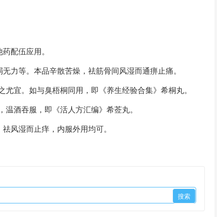
他药配伍应用。
无力等。本品辛散苦燥，祛筋骨间风湿而通痹止痛。
尤宜。如与臭梧桐同用，即《养生经验合集》希桐丸。
，温酒吞服，即《活人方汇编》希莶丸。
，祛风湿而止痒，内服外用均可。