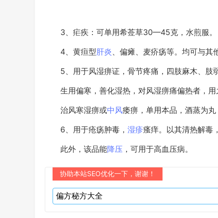
3、疟疾：可单用希莶草30—45克，水煎服。
4、黄疸型
肝炎
、偏瘫、麦疥疡等。均可与其
5、用于风湿痹证，骨节疼痛，四肢麻木、肢弱
生用偏寒，善化湿热，对风湿痹痛偏热者，用之
治风寒湿痹或
中风
痿痹，单用本品，酒蒸为丸
6、用于疮疡肿毒，
湿疹
瘙痒。以其清热解毒
此外，该品能
降压
，可用于高血压病。
协助本站SEO优化一下，谢谢！