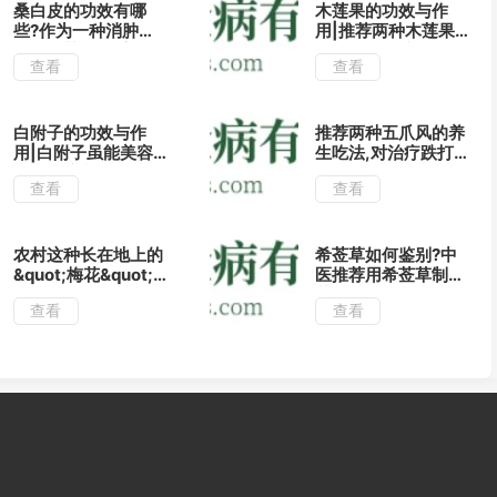
桑白皮的功效有哪
木莲果的功效与作
些?作为一种消肿平
用|推荐两种木莲果
喘的中药,了解它的
的吃法有止咳消肿的
查看
查看
这几种用法药效更佳
功效!
白附子的功效与作
推荐两种五爪风的养
用|白附子虽能美容
生吃法,对治疗跌打
但也要注意用法,以
损伤有很好的疗效!
查看
查看
免弄巧成拙!
农村这种长在地上的
希莶草如何鉴别?中
&quot;梅花&quot;
医推荐用希莶草制作
又称喉咙草,治疗咽
药丸食用可治疗风湿
查看
查看
喉肿痛有奇效!
痹痛!