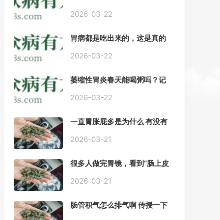
——慢性胃炎常用中医治疗方
案
2026-03-22
胃病都是吃出来的，这是真的
吗？【唐山胃肠病医院】
2026-03-22
萎缩性胃炎春天能喝粥吗？记
住三点，比吃什么药都强。
2026-03-22
一直胃胀屁多是为什么 有没有
药推荐#胃动力不足
2026-03-21
很多人做完胃镜，看到“肠上皮
化生”就慌了， 医生说得轻，自
己上网查又吓睡不着，到底严
2026-03-21
不严重？
肠管积气怎么排气啊 传授一下
每天都疼好难受