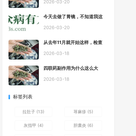
2026-03-20
今天去做了胃镜，不知道我这
个算不算严重呢
2026-03-20
从去年11月就开始这样，检查
正常，但症状很严重，胃镜只
是轻微的胃炎，胃不疼，但是
2026-03-18
一直有食物发酵气体的难受
感，打出来就好一些，还一直
四联药副作用为什么这么大
打空嗝，各种药吃了都没效果
2026-03-18
标签列表
拉肚子
(13)
荨麻疹
(5)
灰指甲
(4)
胆囊炎
(6)