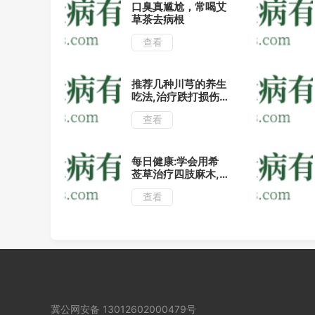
口臭真尴尬，常喝艾
草茶去病根
查看
推荐几种川芎的养生
吃法,治疗跌打损伤
有很大的好处!
查看
每日健康:学会用希
莶草治疗四肢麻木,
祛风止痛效果好!
查看
冀ICP备2026001954号
网站地图
冀公网安备 13012602000479号