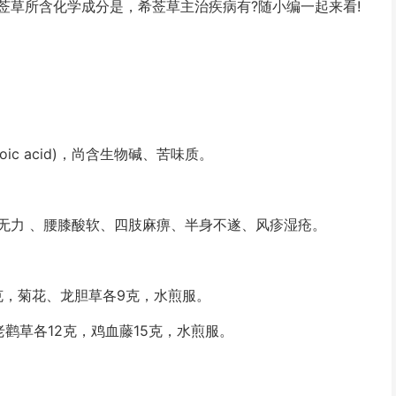
莶草所含化学成分是，希莶草主治疾病有?随小编一起来看!
19-oic acid)，尚含生物碱、苦味质。
无力 、腰膝酸软、四肢麻痹、半身不遂、风疹湿疮。
克，菊花、龙胆草各9克，水煎服。
鹳草各12克，鸡血藤15克，水煎服。