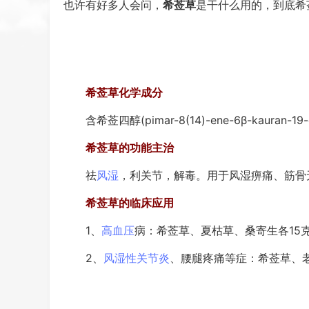
也许有好多人会问，
希莶草
是干什么用的，到底希
希莶草化学成分
含希莶四醇(pimar-8(14)-ene-6β-kauran-
希莶草的功能主治
祛
风湿
，利关节，解毒。用于风湿痹痛、筋骨
希莶草的临床应用
1、
高血压
病：希莶草、夏枯草、桑寄生各15
2、
风湿性关节炎
、腰腿疼痛等症：希莶草、老