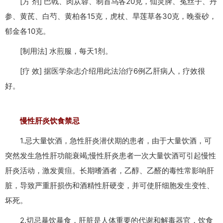
[方 剂] 巴戟、肉苁蓉、制首乌各20克，仙灵脾、菟丝子、丹
参、黄芪、白芍、黄柏各15克，虎杖、旱莲草各30克，晚蚕砂，
郁金各10克。
[制用法] 水煎服，每天1剂。
[疗 效] 据医学杂志介绍用此法治疗6例乙肝病人，疗效很
好。
慢性肝炎饮食禁忌
1.忌大量饮酒，急性肝炎潜伏期的患者，由于大量饮酒，可
突然发生急性肝功能衰竭;慢性肝炎患者一次大量饮酒可引起慢性
肝炎活动，激发黄疸。长期嗜酒者，乙醇、乙醛的毒性常影响肝
脏，导致严重肝损伤和酒精性肝硬变，并可使肝细胞发生变性、
坏死。
2.切忌暴饮暴食，肝脏是人体重要的代谢和解毒器官，饮食