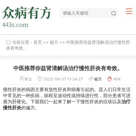
当前位置：
首页
>>
秘方
>> 中医推荐你益肾清解汤治疗慢性肝
炎有奇效。
中医推荐你益肾清解汤治疗慢性肝炎有奇效。
青云
2025-04-07 11:34:27
秘方
464
慢性
肝炎
的病因主要有急性肝炎和病毒引起的。是人们日常生活
中常见的一种疾病，病程呈波动性或持续进行性，部分患者可进
展为
肝硬化
。下面我们一起来了解一下慢性肝炎的症状以及
治疗
慢性肝炎
的
偏方
。