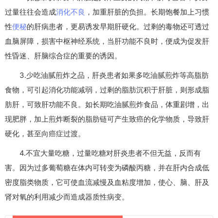
过量往往会造成
消化不良
，加重肝脏的负担。长期饱餐加上习惯
性
便秘
的肝病患者，更易诱发早期肝硬化。过剩的毒物还可透过
血脑屏障，损害中枢神经系统，当肝功能不良时，便成为促发肝
性昏迷、肝脑综合症的重要的诱因。
3.少吃油腻煎炸之品，肝炎患者如果多吃油腻煎炸等高脂肪
食物，可引起消化功能减弱，过剩的脂肪沉积于肝脏，则形成脂
肪肝，可致肝功能不良。如长期吃油腻煎炸食品，体重剧增，出
现肥胖，加上煎炸断裂的脂肪链可产生致癌的化学物质，导致肝
硬化，甚至向癌症过渡。
4.不宜大量吃糖，过量吃糖对肝炎患者不但无益，反而有
害。因为过多葡萄糖在体内可转变为磷酸丙糖，并在肝内合成低
密度脂类物质，它可使血流减慢及血粘度增加，使心、脑、肝及
肾对氧的利用减少而造成器质性病变。