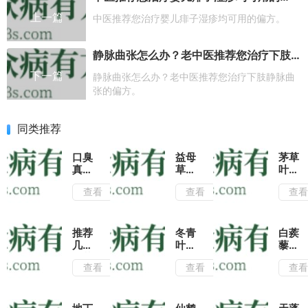
上一篇
中医推荐您治疗婴儿痱子湿疹均可用的偏方。
静脉曲张怎么办？老中医推荐您治疗下肢静脉曲张的偏方。
下一篇
静脉曲张怎么办？老中医推荐您治疗下肢静脉曲
张的偏方。
同类推荐
口臭
益母
茅草
真尴
草搭
叶是
尬，
配蜂
治疗
查看
查看
查
常喝
蜜泡
风湿
艾草
水喝
骨痛
茶去
不仅
的良
病根
有润
药,
推荐
冬青
白蒺
肺止
带你
几种
叶不
藜的
咳的
了解
川芎
仅是
功效
查看
查看
查
功
茅草
的养
很好
与作
效,
叶煮
生吃
的观
用|
还能
粥的
法,
赏植
白蒺
帮助
功
治疗
物，
藜搭