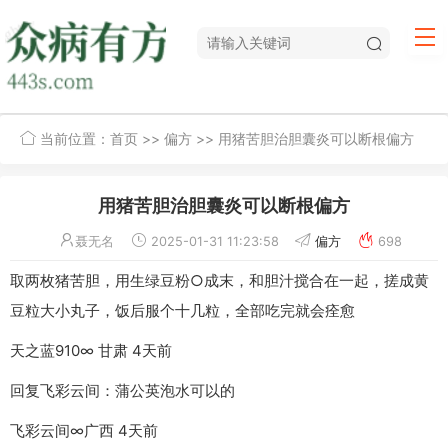
当前位置：
首页
>>
偏方
>> 用猪苦胆治胆囊炎可以断根偏方
用猪苦胆治胆囊炎可以断根偏方
聂无名
2025-01-31 11:23:58
偏方
698
取两枚猪苦胆，用生绿豆粉○成末，和胆汁搅合在一起，搓成黄
豆粒大小丸子，饭后服个十几粒，全部吃完就会痊愈
天之蓝910∞ 甘肃 4天前
回复飞彩云间：蒲公英泡水可以的
飞彩云间∞广西 4天前