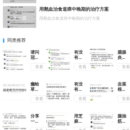
用鹅血治食道癌中晚期的治疗方案
下一篇
用鹅血治食道癌中晚期的治疗方案
同类推荐
请问
有没
腮腺
冠心
有能
炎不
病用
治阑
求
查看
查看
查
什么
尾炎
人：
药可
的偏
揭秘
以
方时
民间
治？
间很
偏方
癞蛤
有没
韭菜
求回
久了
中的
草治
有治
根治
复
自然
痔
脾胃
扭伤
查看
查看
查
治愈
疮，
虚经
的偏
力量
简单
常腹
方
又有
泻的
效，
偏方
分享
用芝
腿抽
痔疮
一个
麻花
筋用
克星
治疗
治白
什么