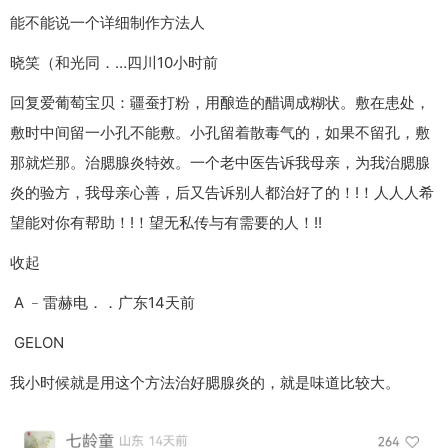
能不能说一个详细制作方法人
晓笑（和光同．…四川10小时前
回复爱葡萄宝贝：疆蚕打粉，用酿造的醋调成糊状。敷在患处，
敷时中间留一小孔不能敷。小孔留着散毒气的，如果不留孔，敷
那就烂那。治腮腺炎特效。一个老中医告诉我母亲，为我治腮腺
炎的验方，我母亲心善，后又告诉别人都治好了的！!！人人人希
望能对你有帮助！!！望无私传与有需要的人！!!
收起
A ﹣雷赫电．．广东14天前
GELON
我小时候就是用这个方法治好腮腺炎的，就是味道比较大。