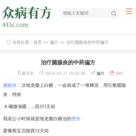
当前位置：
首页
>>
偏方
>> 治疗腮腺炎的中药偏方
治疗腮腺炎的中药偏方
聂无名
2024-03-21 20:05:36
偏方
886
腮腺炎
：活地龙撒上白糖，一会就成了一堆稀泥，用它敷腮腺
炎，特效
A 曦微渐暖．…四川1天前
我老公小时候就是地龙撒白糖治的
烫伤
爱葡萄宝贝陕西12天前