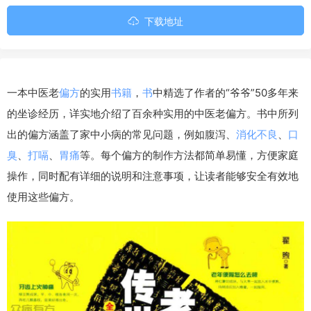
下载地址
一本中医老
偏方
的实用
书籍
，
书
中精选了作者的“爷爷”50多年来
的坐诊经历，详实地介绍了百余种实用的中医老偏方。书中所列
出的偏方涵盖了家中小病的常见问题，例如腹泻、
消化不良
、
口
臭
、
打嗝
、
胃痛
等。每个偏方的制作方法都简单易懂，方便家庭
操作，同时配有详细的说明和注意事项，让读者能够安全有效地
使用这些偏方。