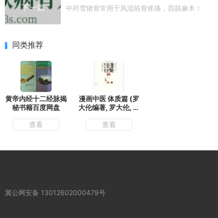
下一篇
中药雪猪骨常用于风湿筋骨疼痛，四肢麻木！
同类推荐
黄帝内经十二经脉揭
漫画中医 体质篇 (罗
秘书籍百度网盘
大伦编著, 罗大伦, 于
春华编绘, 罗大伦, 于
查看
查看
春华, Dalun = 罗大
论 Luo) (Z-
Library).pdf
冀ICP备2026001954号
网站地图
冀公网安备 13012602000479号