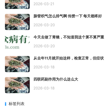
到底严不严重？
2026-03-21
肠管积气怎么排气啊 传授一下 每天都疼好
难受
2026-03-20
今天去做了胃镜，不知道我这个算不算严重
呢
2026-03-20
从去年11月就开始这样，检查正常，但症状
很严重，胃镜只是轻微的胃炎，胃不疼，但
是一直有食物发酵气体的难受感，打出来就
2026-03-18
好一些，还一直打空嗝，各种药吃了都没效
果
四联药副作用为什么这么大
2026-03-18
标签列表