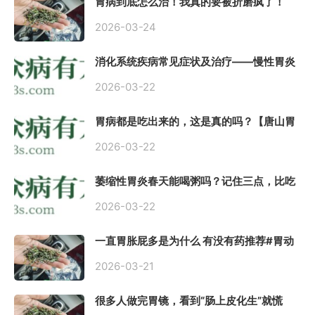
胃病到底怎么治！我真的要被折磨疯了！
2026-03-24
消化系统疾病常见症状及治疗——慢性胃炎
常用中医治疗方案
2026-03-22
胃病都是吃出来的，这是真的吗？【唐山胃
肠病医院】
2026-03-22
萎缩性胃炎春天能喝粥吗？记住三点，比吃
什么药都强。
2026-03-22
一直胃胀屁多是为什么 有没有药推荐#胃动
力不足
2026-03-21
很多人做完胃镜，看到“肠上皮化生”就慌
了， 医生说得轻，自己上网查又吓睡不着，