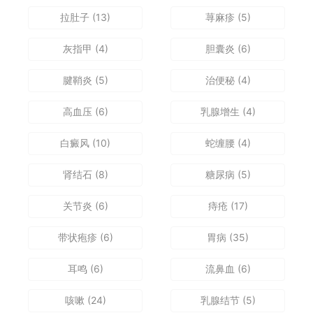
拉肚子
(13)
荨麻疹
(5)
灰指甲
(4)
胆囊炎
(6)
腱鞘炎
(5)
治便秘
(4)
高血压
(6)
乳腺增生
(4)
白癜风
(10)
蛇缠腰
(4)
肾结石
(8)
糖尿病
(5)
关节炎
(6)
痔疮
(17)
带状疱疹
(6)
胃病
(35)
耳鸣
(6)
流鼻血
(6)
咳嗽
(24)
乳腺结节
(5)